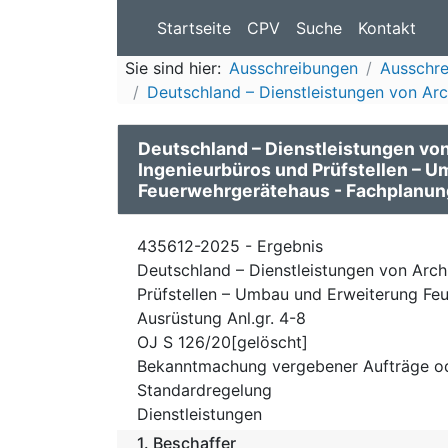
Startseite
CPV
Suche
Kontakt
Sie sind hier:
Ausschreibungen
Ausschre
Deutschland – Dienstleistungen von Arch
Deutschland – Dienstleistungen von
Ingenieurbüros und Prüfstellen – 
Feuerwehrgerätehaus - Fachplanung
435612-2025 - Ergebnis
Deutschland – Dienstleistungen von Archi
Prüfstellen – Umbau und Erweiterung Fe
Ausrüstung Anl.gr. 4-8
OJ S 126/20[gelöscht]
Bekanntmachung vergebener Aufträge o
Standardregelung
Dienstleistungen
1.
Beschaffer