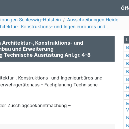
Öff
ibungen Schleswig-Holstein
Ausschreibungen Heide
itektur-, Konstruktions- und Ingenieurbüros und ...
L
 Architektur-, Konstruktions- und
B
Umbau und Erweiterung
 Technische Ausrüstung Anl.gr. 4-8
B
B
B
tektur-, Konstruktions- und Ingenieurbüros und
B
uerwehrgerätehaus - Fachplanung Technische
H
H
M
der Zuschlagsbekanntmachung –
V
N
N