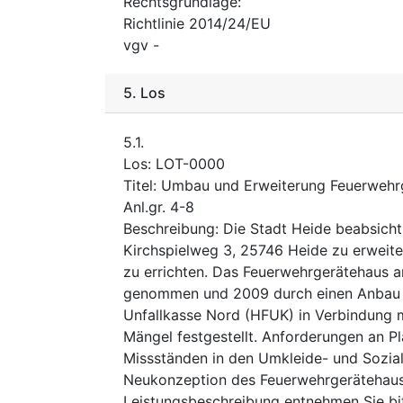
Rechtsgrundlage
:
Richtlinie 2014/24/EU
vgv
-
5.
Los
5.1.
Los
:
LOT-0000
Titel
:
Umbau und Erweiterung Feuerwehrg
Anl.gr. 4-8
Beschreibung
:
Die Stadt Heide beabsich
Kirchspielweg 3, 25746 Heide zu erweit
zu errichten. Das Feuerwehrgerätehaus a
genommen und 2009 durch einen Anbau e
Unfallkasse Nord (HFUK) in Verbindung 
Mängel festgestellt. Anforderungen an 
Missständen in den Umkleide- und Sozia
Neukonzeption des Feuerwehrgerätehaus
Leistungsbeschreibung entnehmen Sie bit