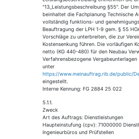
"13_Leistungsbeschreibung §55". Der Um
beinhaltet die Fachplanung Technische 
vollständig funktions- und genehmigungs
Beauftragung der LPH 1-9 gem. § 55 HOA
Vorschläge zu unterbreiten, die zur Ver
Kostensenkung führen. Die vorläufigen K
netto (KG 440-480) für den Neubau Verw
Verfahrensbezogene Vergabeunterlagen s
unter
https://www.meinauftrag.rib.de/public/D
eingestellt.
Interne Kennung
:
FG 2884 25 022
5.1.1.
Zweck
Art des Auftrags
:
Dienstleistungen
Haupteinstufung
(
cpv
):
71000000
Dienst
Ingenieurbüros und Prüfstellen