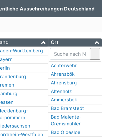
entliche Ausschreibungen Deutschland
and
Ort
aden-Württemberg
ayern
Achterwehr
erlin
Ahrensbök
randenburg
Ahrensburg
remen
Altenholz
amburg
Ammersbek
essen
Bad Bramstedt
ecklenburg-
Bad Malente-
orpommern
Gremsmühlen
iedersachsen
Bad Oldesloe
ordrhein-Westfalen