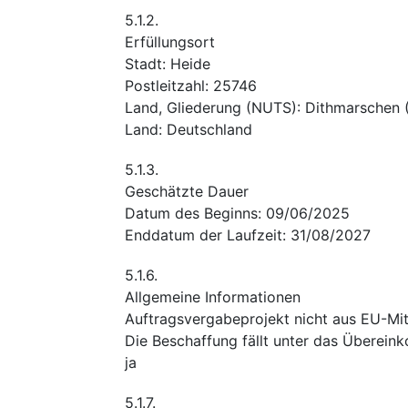
5.1.2.
Erfüllungsort
Stadt
:
Heide
Postleitzahl
:
25746
Land, Gliederung (NUTS)
:
Dithmarschen
Land
:
Deutschland
5.1.3.
Geschätzte Dauer
Datum des Beginns
:
09/06/2025
Enddatum der Laufzeit
:
31/08/2027
5.1.6.
Allgemeine Informationen
Auftragsvergabeprojekt nicht aus EU-Mitt
Die Beschaffung fällt unter das Überei
ja
5.1.7.