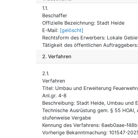
1.1.
Beschaffer
Offizielle Bezeichnung
:
Stadt Heide
E-Mail
:
[gelöscht]
Rechtsform des Erwerbers
:
Lokale Gebie
Tätigkeit des öffentlichen Auftraggebers
2.
Verfahren
2.1.
Verfahren
Titel
:
Umbau und Erweiterung Feuerwehrg
Anl.gr. 4-8
Beschreibung
:
Stadt Heide, Umbau und E
Technische Ausrüstung gem. § 55 HOAI, A
stufenweise Vergabe
Kennung des Verfahrens
:
6aeb0aae-f48
Vorherige Bekanntmachung
:
101547-202