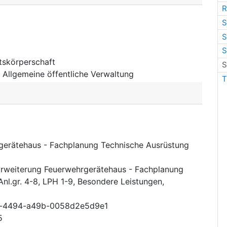
R
S
S
S
tskörperschaft
S
:
Allgemeine öffentliche Verwaltung
T
erätehaus - Fachplanung Technische Ausrüstung
rweiterung Feuerwehrgerätehaus - Fachplanung
nl.gr. 4-8, LPH 1-9, Besondere Leistungen,
b-4494-a49b-0058d2e5d9e1
5