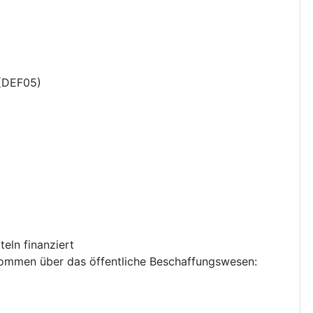
(
DEF05
)
eln finanziert
nkommen über das öffentliche Beschaffungswesen
: