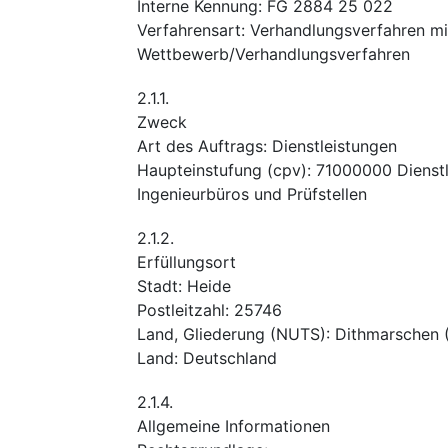
Interne Kennung
:
FG 2884 25 022
Verfahrensart
:
Verhandlungsverfahren mit
Wettbewerb/Verhandlungsverfahren
2.1.1.
Zweck
Art des Auftrags
:
Dienstleistungen
Haupteinstufung
(
cpv
):
71000000
Dienst
Ingenieurbüros und Prüfstellen
2.1.2.
Erfüllungsort
Stadt
:
Heide
Postleitzahl
:
25746
Land, Gliederung (NUTS)
:
Dithmarschen
Land
:
Deutschland
2.1.4.
Allgemeine Informationen