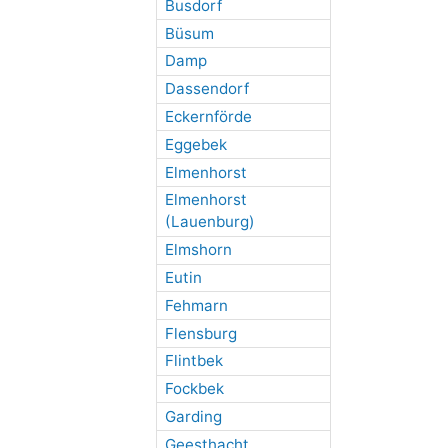
Busdorf
Büsum
Damp
Dassendorf
Eckernförde
Eggebek
Elmenhorst
Elmenhorst
(Lauenburg)
Elmshorn
Eutin
Fehmarn
Flensburg
Flintbek
Fockbek
Garding
Geesthacht