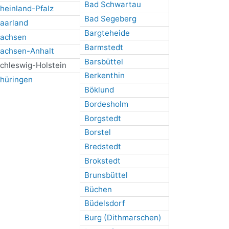
Bad Schwartau
heinland-Pfalz
Bad Segeberg
aarland
Bargteheide
achsen
Barmstedt
achsen-Anhalt
Barsbüttel
chleswig-Holstein
Berkenthin
hüringen
Böklund
Bordesholm
Borgstedt
Borstel
Bredstedt
Brokstedt
Brunsbüttel
Büchen
Büdelsdorf
Burg (Dithmarschen)