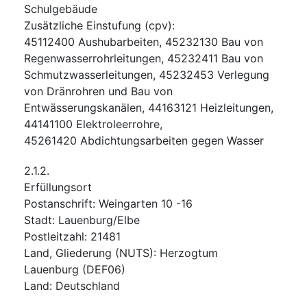
Schulgebäude
Zusätzliche Einstufung
(
cpv
):
45112400
Aushubarbeiten
,
45232130
Bau von
Regenwasserrohrleitungen
,
45232411
Bau von
Schmutzwasserleitungen
,
45232453
Verlegung
von Dränrohren und Bau von
Entwässerungskanälen
,
44163121
Heizleitungen
,
44141100
Elektroleerrohre
,
45261420
Abdichtungsarbeiten gegen Wasser
2.1.2.
Erfüllungsort
Postanschrift
:
Weingarten 10 -16
Stadt
:
Lauenburg/Elbe
Postleitzahl
:
21481
Land, Gliederung (NUTS)
:
Herzogtum
Lauenburg
(
DEF06
)
Land
:
Deutschland