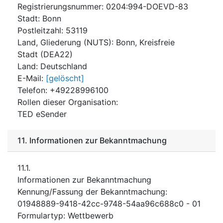
Registrierungsnummer
:
0204:994-DOEVD-83
Stadt
:
Bonn
Postleitzahl
:
53119
Land, Gliederung (NUTS)
:
Bonn, Kreisfreie
Stadt
(
DEA22
)
Land
:
Deutschland
E-Mail
:
[gelöscht]
Telefon
:
+49228996100
Rollen dieser Organisation
:
TED eSender
11.
Informationen zur Bekanntmachung
11.1.
Informationen zur Bekanntmachung
Kennung/Fassung der Bekanntmachung
:
01948889-9418-42cc-9748-54aa96c688c0
-
01
Formulartyp
:
Wettbewerb