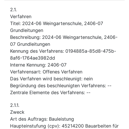
2.1.
Verfahren
Titel
:
2024-06 Weingartenschule, 2406-07
Grundleitungen
Beschreibung
:
2024-06 Weingartenschule, 2406-
07 Grundleitungen
Kennung des Verfahrens
:
0194885a-85d8-475b-
8af6-1764ae3982dd
Interne Kennung
:
2406-07
Verfahrensart
:
Offenes Verfahren
Das Verfahren wird beschleunigt
:
nein
Begründung des beschleunigten Verfahrens
:
--
Zentrale Elemente des Verfahrens
:
--
2.1.1.
Zweck
Art des Auftrags
:
Bauleistung
Haupteinstufung
(
cpv
):
45214200
Bauarbeiten für