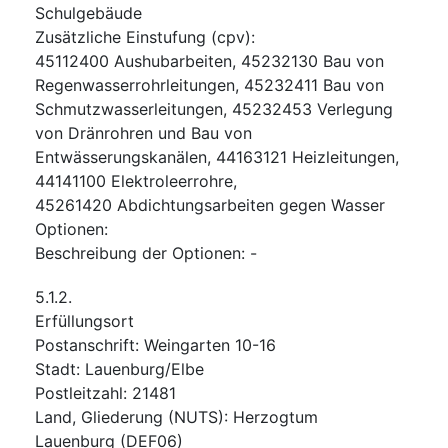
Schulgebäude
Zusätzliche Einstufung
(
cpv
):
45112400
Aushubarbeiten
,
45232130
Bau von
Regenwasserrohrleitungen
,
45232411
Bau von
Schmutzwasserleitungen
,
45232453
Verlegung
von Dränrohren und Bau von
Entwässerungskanälen
,
44163121
Heizleitungen
,
44141100
Elektroleerrohre
,
45261420
Abdichtungsarbeiten gegen Wasser
Optionen
:
Beschreibung der Optionen
:
-
5.1.2.
Erfüllungsort
Postanschrift
:
Weingarten 10-16
Stadt
:
Lauenburg/Elbe
Postleitzahl
:
21481
Land, Gliederung (NUTS)
:
Herzogtum
Lauenburg
(
DEF06
)