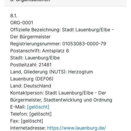
8.1.
ORG-0001
Offizielle Bezeichnung
:
Stadt Lauenburg/Elbe -
Der Bürgermeister
Registrierungsnummer
:
01053083-0000-79
Postanschrift
:
Amtsplatz 6
Stadt
:
Lauenburg/Elbe
Postleitzahl
:
21481
Land, Gliederung (NUTS)
:
Herzogtum
Lauenburg
(
DEF06
)
Land
:
Deutschland
Kontaktperson
:
Stadt Lauenburg/Elbe - Der
Bürgermeister, Stadtentwicklung und Ordnung
E-Mail
:
[gelöscht]
Telefon
:
[gelöscht]
Fax
:
[gelöscht]
Internetadresse
:
https://www.lauenburg.de/