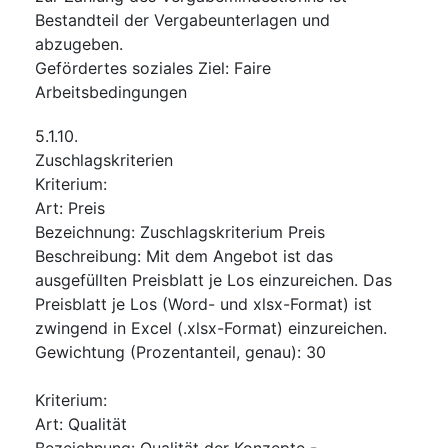
Bestandteil der Vergabeunterlagen und
abzugeben.
Gefördertes soziales Ziel
:
Faire
Arbeitsbedingungen
5.1.10.
Zuschlagskriterien
Kriterium
:
Art
:
Preis
Bezeichnung
:
Zuschlagskriterium Preis
Beschreibung
:
Mit dem Angebot ist das
ausgefüllten Preisblatt je Los einzureichen. Das
Preisblatt je Los (Word- und xlsx-Format) ist
zwingend in Excel (.xlsx-Format) einzureichen.
Gewichtung (Prozentanteil, genau)
:
30
Kriterium
:
Art
:
Qualität
Bezeichnung
:
Qualität der Konzepte -