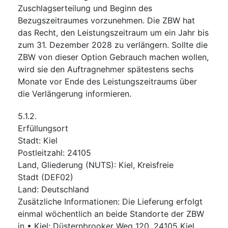
Zuschlagserteilung und Beginn des
Bezugszeitraumes vorzunehmen. Die ZBW hat
das Recht, den Leistungszeitraum um ein Jahr bis
zum 31. Dezember 2028 zu verlängern. Sollte die
ZBW von dieser Option Gebrauch machen wollen,
wird sie den Auftragnehmer spätestens sechs
Monate vor Ende des Leistungszeitraums über
die Verlängerung informieren.
5.1.2.
Erfüllungsort
Stadt
:
Kiel
Postleitzahl
:
24105
Land, Gliederung (NUTS)
:
Kiel, Kreisfreie
Stadt
(
DEF02
)
Land
:
Deutschland
Zusätzliche Informationen
:
Die Lieferung erfolgt
einmal wöchentlich an beide Standorte der ZBW
in • Kiel: Düsternbrooker Weg 120, 24105 Kiel