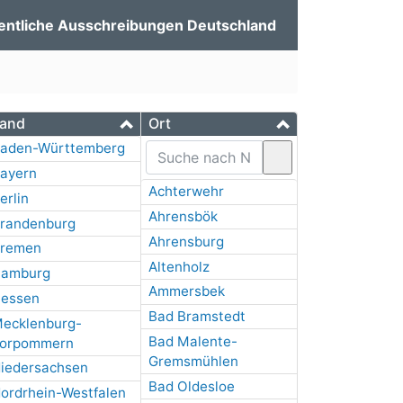
entliche Ausschreibungen Deutschland
and
Ort
aden-Württemberg
ayern
Achterwehr
erlin
Ahrensbök
randenburg
Ahrensburg
remen
Altenholz
amburg
Ammersbek
essen
Bad Bramstedt
ecklenburg-
Bad Malente-
orpommern
Gremsmühlen
iedersachsen
Bad Oldesloe
ordrhein-Westfalen