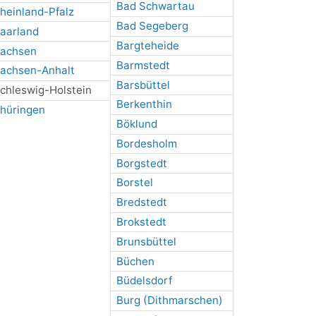
Bad Schwartau
heinland-Pfalz
Bad Segeberg
aarland
Bargteheide
achsen
Barmstedt
achsen-Anhalt
Barsbüttel
chleswig-Holstein
Berkenthin
hüringen
Böklund
Bordesholm
Borgstedt
Borstel
Bredstedt
Brokstedt
Brunsbüttel
Büchen
Büdelsdorf
Burg (Dithmarschen)