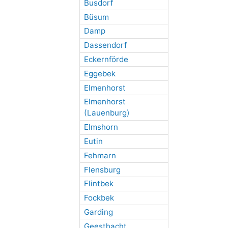
Busdorf
Büsum
Damp
Dassendorf
Eckernförde
Eggebek
Elmenhorst
Elmenhorst
(Lauenburg)
Elmshorn
Eutin
Fehmarn
Flensburg
Flintbek
Fockbek
Garding
Geesthacht