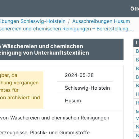
Öff
ibungen Schleswig-Holstein
Ausschreibungen Husum
chereien und chemischen Reinigungen – Bereitstellung ...
L
on Wäschereien und chemischen
B
einigung von Unterkunftstextilien
B
B
gbar, da
2024-05-28
B
ichung vergangen
B
Schleswig-Holstein
mtes für
H
on archiviert und
Husum
H
M
n von Wäschereien und chemischen Reinigungen
V
N
lerzeugnisse, Plastik- und Gummistoffe
N