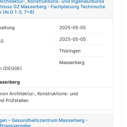
Architektur-, Konstruktions- und Ingenieurbüros
chluss GZ Masserberg - Fachplanung Technische
 (ALG 1-3, 7+8)
waltung
2025-05-05
2025-05-05
55
Thüringen
Masserberg
en (DEG0E)
sserberg
von Architektur-, Konstruktions- und
d Prüfstellen
ügen – Gesundheitszentrum Masserberg -
uftragsvergabe