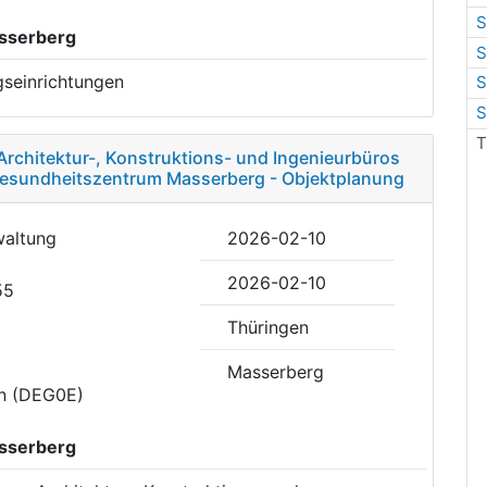
S
sserberg
S
gseinrichtungen
S
S
T
Architektur-, Konstruktions- und Ingenieurbüros
 Gesundheitszentrum Masserberg - Objektplanung
waltung
2026-02-10
2026-02-10
55
Thüringen
Masserberg
en (DEG0E)
sserberg