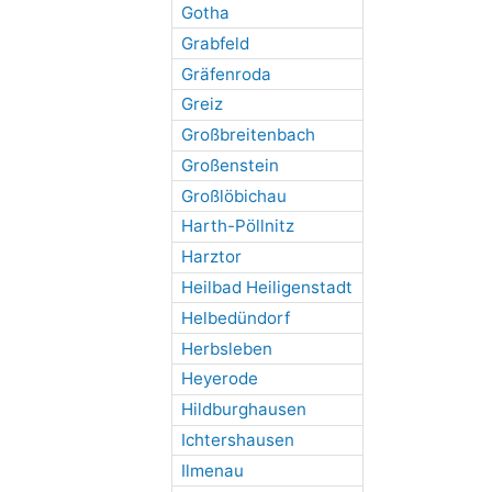
Gotha
Grabfeld
Gräfenroda
Greiz
Großbreitenbach
Großenstein
Großlöbichau
Harth-Pöllnitz
Harztor
Heilbad Heiligenstadt
Helbedündorf
Herbsleben
Heyerode
Hildburghausen
Ichtershausen
Ilmenau