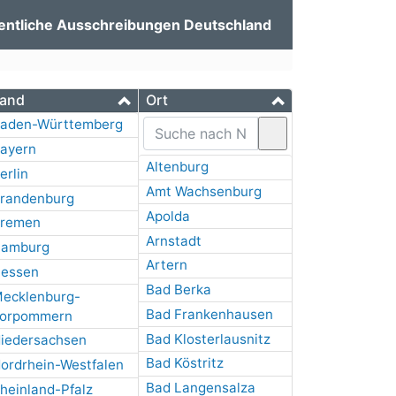
entliche Ausschreibungen Deutschland
and
Ort
aden-Württemberg
ayern
Altenburg
erlin
Amt Wachsenburg
randenburg
Apolda
remen
Arnstadt
amburg
Artern
essen
Bad Berka
ecklenburg-
Bad Frankenhausen
orpommern
Bad Klosterlausnitz
iedersachsen
Bad Köstritz
ordrhein-Westfalen
Bad Langensalza
heinland-Pfalz