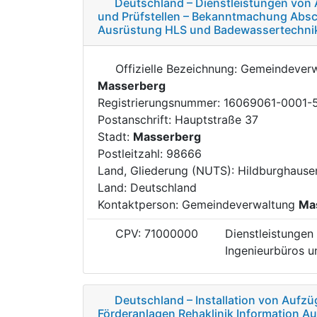
Deutschland – Dienstleistungen von 
und Prüfstellen – Bekanntmachung Abs
Ausrüstung HLS und Badewassertechnik
Offizielle Bezeichnung: Gemeindever
Masserberg
Registrierungsnummer: 16069061-0001-
Postanschrift: Hauptstraße 37
Stadt:
Masserberg
Postleitzahl: 98666
Land, Gliederung (NUTS): Hildburghaus
Land: Deutschland
Kontaktperson: Gemeindeverwaltung
Ma
CPV: 71000000
Dienstleistungen 
Ingenieurbüros un
Deutschland – Installation von Aufz
Förderanlagen Rehaklinik Information A