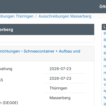
Öff
ibungen Thüringen
Ausschreibungen Masserberg
L
erberg
B
B
B
nrichtungen – Schneecontainer + Aufbau und
B
B
H
waltung
2026-07-23
H
2026-07-23
M
55
V
Thüringen
N
Masserberg
N
en (DEG0E)
R