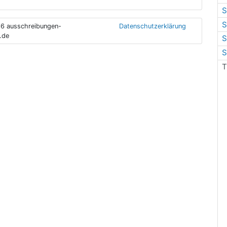
S
S
6 ausschreibungen-
Datenschutzerklärung
.de
S
S
T