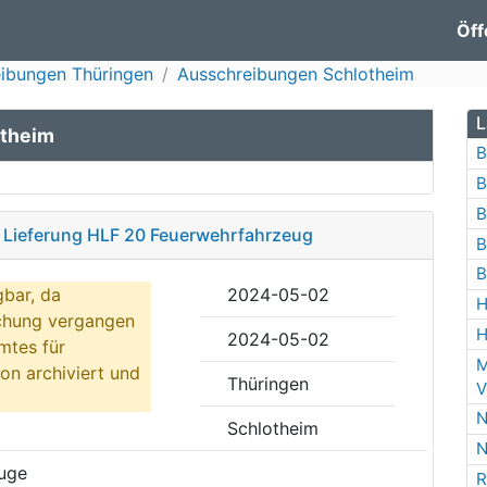
Öff
ibungen Thüringen
Ausschreibungen Schlotheim
L
otheim
B
B
B
 Lieferung HLF 20 Feuerwehrfahrzeug
B
B
gbar, da
2024-05-02
H
ichung vergangen
H
2024-05-02
mtes für
M
on archiviert und
Thüringen
V
N
Schlotheim
N
uge
R