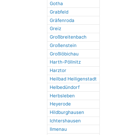
Gotha
Grabfeld
Gräfenroda
Greiz
Großbreitenbach
Großenstein
Großlöbichau
Harth-Pöllnitz
Harztor
Heilbad Heiligenstadt
Helbedündorf
Herbsleben
Heyerode
Hildburghausen
Ichtershausen
Ilmenau