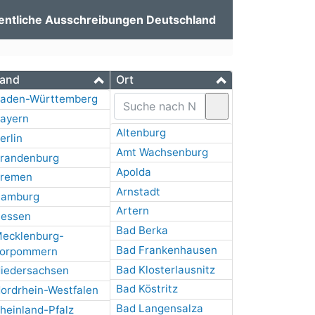
entliche Ausschreibungen Deutschland
and
Ort
aden-Württemberg
ayern
Altenburg
erlin
Amt Wachsenburg
randenburg
Apolda
remen
Arnstadt
amburg
Artern
essen
Bad Berka
ecklenburg-
Bad Frankenhausen
orpommern
Bad Klosterlausnitz
iedersachsen
Bad Köstritz
ordrhein-Westfalen
Bad Langensalza
heinland-Pfalz