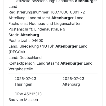
Offizielle Bezeichnung: Landkreis
Altenburg
er
Land
Registrierungsnummer: 16077000-0001-72
Abteilung: Landratsamt
Altenburg
er Land,
Fachdienst Hochbau und Liegenschaften
Postanschrift: Lindenaustraße 9
Stadt:
Altenburg
Postleitzahl: 04600
Land, Gliederung (NUTS):
Altenburg
er Land
(DEG0M)
Land: Deutschland
Kontaktperson: Landratsamt
Altenburg
er Land,
Vergabestelle
2026-07-23
2026-07-23
Thüringen
Altenburg
CPV: 45212313
Bau von Museen