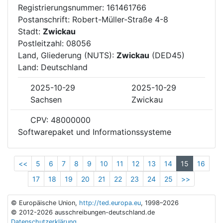
Registrierungsnummer: 161461766
Postanschrift: Robert-Müller-Straße 4-8
Stadt:
Zwickau
Postleitzahl: 08056
Land, Gliederung (NUTS):
Zwickau
(DED45)
Land: Deutschland
2025-10-29
2025-10-29
Sachsen
Zwickau
CPV: 48000000
Softwarepaket und Informationssysteme
<<
5
6
7
8
9
10
11
12
13
14
15
16
17
18
19
20
21
22
23
24
25
>>
© Europäische Union,
http://ted.europa.eu
, 1998–2026
© 2012-2026 ausschreibungen-deutschland.de
Datenschutzerklärung