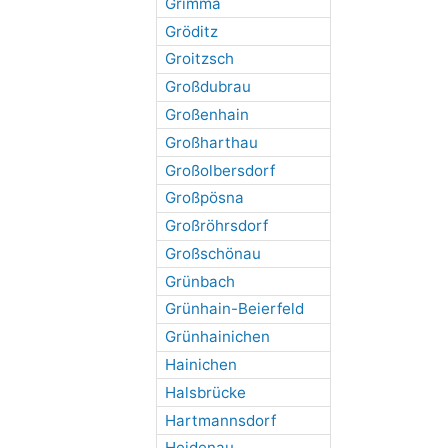
Grimma
Gröditz
Groitzsch
Großdubrau
Großenhain
Großharthau
Großolbersdorf
Großpösna
Großröhrsdorf
Großschönau
Grünbach
Grünhain-Beierfeld
Grünhainichen
Hainichen
Halsbrücke
Hartmannsdorf
Heidenau