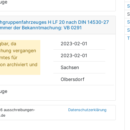
uge
S
S
schgruppenfahrzeuges H LF 20 nach DIN 14530-27
S
nummer der Bekanntmachung: VB 0291
S
T
gbar, da
2023-02-01
ichung vergangen
2023-02-01
mtes für
on archiviert und
Sachsen
Olbersdorf
uge
6 ausschreibungen-
Datenschutzerklärung
.de