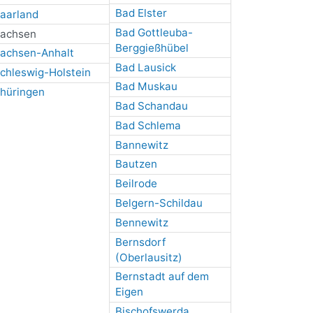
Bad Elster
aarland
Bad Gottleuba-
achsen
Berggießhübel
achsen-Anhalt
Bad Lausick
chleswig-Holstein
Bad Muskau
hüringen
Bad Schandau
Bad Schlema
Bannewitz
Bautzen
Beilrode
Belgern-Schildau
Bennewitz
Bernsdorf
(Oberlausitz)
Bernstadt auf dem
Eigen
Bischofswerda