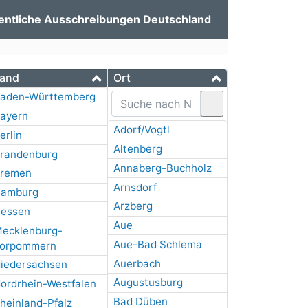
entliche Ausschreibungen Deutschland
and
Ort
aden-Württemberg
ayern
Adorf/Vogtl
erlin
Altenberg
randenburg
Annaberg-Buchholz
remen
Arnsdorf
amburg
Arzberg
essen
Aue
ecklenburg-
Aue-Bad Schlema
orpommern
Auerbach
iedersachsen
Augustusburg
ordrhein-Westfalen
Bad Düben
heinland-Pfalz