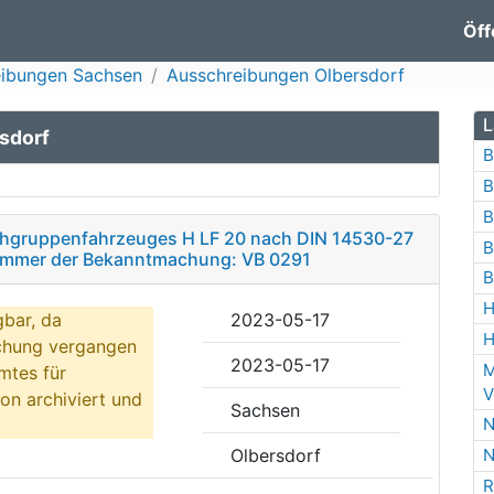
Öff
eibungen Sachsen
Ausschreibungen Olbersdorf
L
sdorf
B
B
B
schgruppenfahrzeuges H LF 20 nach DIN 14530-27
B
nummer der Bekanntmachung: VB 0291
B
H
gbar, da
2023-05-17
H
ichung vergangen
2023-05-17
M
mtes für
V
on archiviert und
Sachsen
N
Olbersdorf
N
R