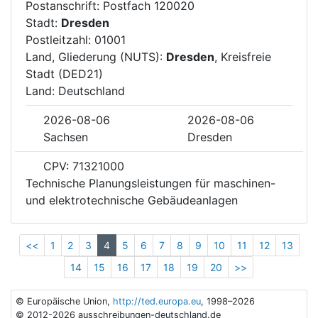
Postanschrift: Postfach 120020
Stadt:
Dresden
Postleitzahl: 01001
Land, Gliederung (NUTS):
Dresden
, Kreisfreie
Stadt (DED21)
Land: Deutschland
2026-08-06
2026-08-06
Sachsen
Dresden
CPV: 71321000
Technische Planungsleistungen für maschinen-
und elektrotechnische Gebäudeanlagen
<<
1
2
3
4
5
6
7
8
9
10
11
12
13
14
15
16
17
18
19
20
>>
© Europäische Union,
http://ted.europa.eu
, 1998–2026
© 2012-2026 ausschreibungen-deutschland.de