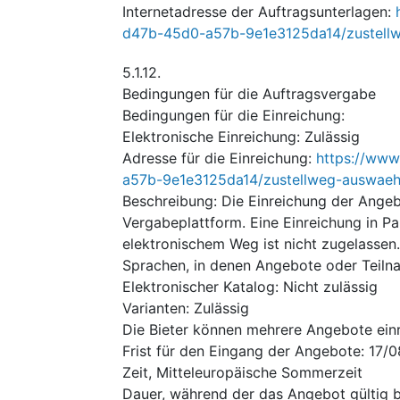
Internetadresse der Auftragsunterlagen
:
d47b-45d0-a57b-9e1e3125da14/zustell
5.1.12.
Bedingungen für die Auftragsvergabe
Bedingungen für die Einreichung
:
Elektronische Einreichung
:
Zulässig
Adresse für die Einreichung
:
https://www
a57b-9e1e3125da14/zustellweg-auswaeh
Beschreibung
:
Die Einreichung der Angeb
Vergabeplattform. Eine Einreichung in Pa
elektronischem Weg ist nicht zugelassen.
Sprachen, in denen Angebote oder Teiln
Elektronischer Katalog
:
Nicht zulässig
Varianten
:
Zulässig
Die Bieter können mehrere Angebote ein
Frist für den Eingang der Angebote
:
17/
Zeit, Mitteleuropäische Sommerzeit
Dauer, während der das Angebot gültig 