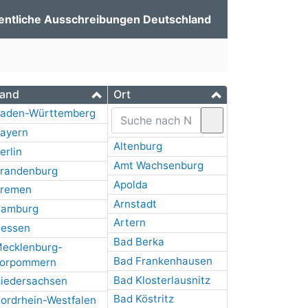
entliche Ausschreibungen Deutschland
and
Ort
aden-Württemberg
ayern
Altenburg
erlin
Amt Wachsenburg
randenburg
Apolda
remen
Arnstadt
amburg
Artern
essen
Bad Berka
ecklenburg-
Bad Frankenhausen
orpommern
Bad Klosterlausnitz
iedersachsen
Bad Köstritz
ordrhein-Westfalen