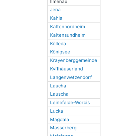
Ilmenau
Jena
Kahla
Kaltennordheim
Kaltensundheim
Kölleda
Königsee
Krayenberggemeinde
Kyffhäuserland
Langenwetzendorf
Laucha
Lauscha
Leinefelde-Worbis
Lucka
Magdala
Masserberg