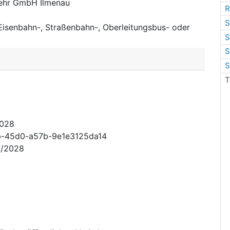
ehr GmbH Ilmenau
R
S
Eisenbahn-, Straßenbahn-, Oberleitungsbus- oder
S
S
S
T
2028
-45d0-a57b-9e1e3125da14
7/2028