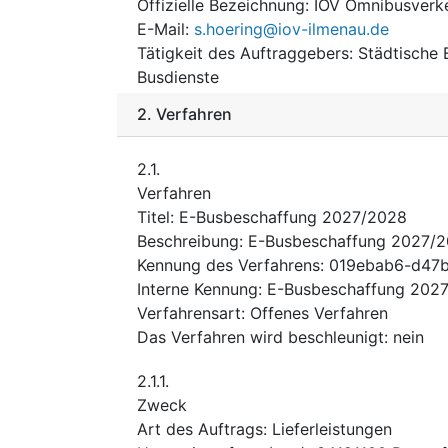
Offizielle Bezeichnung
:
IOV Omnibusverk
E-Mail
:
s.hoering@iov-ilmenau.de
Tätigkeit des Auftraggebers
:
Städtische 
Busdienste
2.
Verfahren
2.1.
Verfahren
Titel
:
E-Busbeschaffung 2027/2028
Beschreibung
:
E-Busbeschaffung 2027/
Kennung des Verfahrens
:
019ebab6-d47b
Interne Kennung
:
E-Busbeschaffung 202
Verfahrensart
:
Offenes Verfahren
Das Verfahren wird beschleunigt
:
nein
2.1.1.
Zweck
Art des Auftrags
:
Lieferleistungen