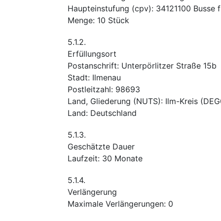
Haupteinstufung
(
cpv
):
34121100
Busse f
Menge
:
10
Stück
5.1.2.
Erfüllungsort
Postanschrift
:
Unterpörlitzer Straße 15b
Stadt
:
Ilmenau
Postleitzahl
:
98693
Land, Gliederung (NUTS)
:
Ilm-Kreis
(
DEG
Land
:
Deutschland
5.1.3.
Geschätzte Dauer
Laufzeit
:
30
Monate
5.1.4.
Verlängerung
Maximale Verlängerungen
:
0