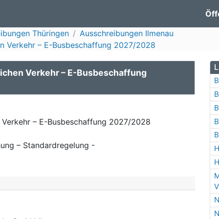
Öff
ibungen Thüringen
Ausschreibungen Ilmenau
hen Verkehr – E-Busbeschaffung 2027/2028
L
lichen Verkehr – E-Busbeschaffung
B
B
B
B
en Verkehr – E-Busbeschaffung 2027/2028
B
ung – Standardregelung -
H
H
M
V
N
N