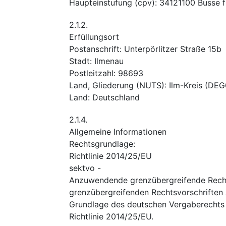
Haupteinstufung
(
cpv
):
34121100
Busse f
2.1.2.
Erfüllungsort
Postanschrift
:
Unterpörlitzer Straße 15b
Stadt
:
Ilmenau
Postleitzahl
:
98693
Land, Gliederung (NUTS)
:
Ilm-Kreis
(
DEG
Land
:
Deutschland
2.1.4.
Allgemeine Informationen
Rechtsgrundlage
:
Richtlinie 2014/25/EU
sektvo
-
Anzuwendende grenzübergreifende Recht
grenzübergreifenden Rechtsvorschriften
Grundlage des deutschen Vergaberechts 
Richtlinie 2014/25/EU.