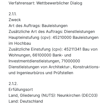
Verfahrensart
:
Wettbewerblicher Dialog
2.1.1.
Zweck
Art des Auftrags
:
Bauleistungen
Zusätzliche Art des Auftrags
:
Dienstleistungen
Haupteinstufung
(
cpv
):
45210000
Bauleistungen
im Hochbau
Zusätzliche Einstufung
(
cpv
):
45211341
Bau von
Wohnungen
,
66100000
Bank- und
Investmentdienstleistungen
,
71000000
Dienstleistungen von Architektur-, Konstruktions-
und Ingenieurbüros und Prüfstellen
2.1.2.
Erfüllungsort
Land, Gliederung (NUTS)
:
Neunkirchen
(
DEC03
)
Land
:
Deutschland