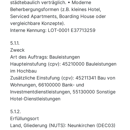
städtebaulich verträglich. • Moderne
Beherbergungsformen (z.B. kleines Hotel,
Serviced Apartments, Boarding House oder
vergleichbare Konzepte).
Interne Kennung
:
LOT-0001 E37713259
5.1.1.
Zweck
Art des Auftrags
:
Bauleistungen
Haupteinstufung
(
cpv
):
45210000
Bauleistungen
im Hochbau
Zusätzliche Einstufung
(
cpv
):
45211341
Bau von
Wohnungen
,
66100000
Bank- und
Investmentdienstleistungen
,
55130000
Sonstige
Hotel-Dienstleistungen
5.1.2.
Erfüllungsort
Land, Gliederung (NUTS)
:
Neunkirchen
(
DEC03
)