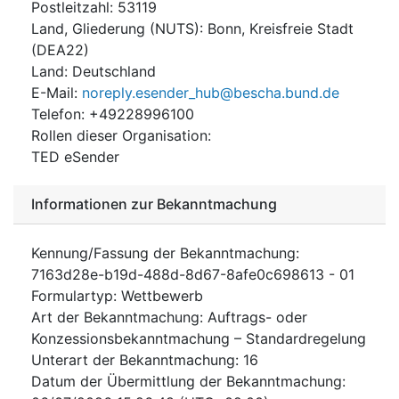
Postleitzahl
:
53119
Land, Gliederung (NUTS)
:
Bonn, Kreisfreie Stadt
(
DEA22
)
Land
:
Deutschland
E-Mail
:
noreply.esender_hub@bescha.bund.de
Telefon
:
+49228996100
Rollen dieser Organisation
:
TED eSender
Informationen zur Bekanntmachung
Kennung/Fassung der Bekanntmachung
:
7163d28e-b19d-488d-8d67-8afe0c698613
-
01
Formulartyp
:
Wettbewerb
Art der Bekanntmachung
:
Auftrags- oder
Konzessionsbekanntmachung – Standardregelung
Unterart der Bekanntmachung
:
16
Datum der Übermittlung der Bekanntmachung
: