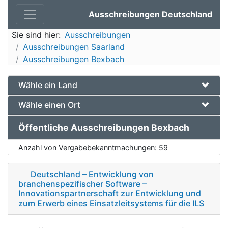
Ausschreibungen Deutschland
Sie sind hier:
Ausschreibungen
Ausschreibungen Saarland
Ausschreibungen Bexbach
Wähle ein Land
Wähle einen Ort
Öffentliche Ausschreibungen Bexbach
Anzahl von Vergabebekanntmachungen:
59
Deutschland – Entwicklung von
branchenspezifischer Software –
Innovationspartnerschaft zur Entwicklung und
zum Erwerb eines Einsatzleitsystems für die ILS