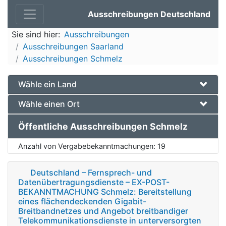
Ausschreibungen Deutschland
Sie sind hier:
Ausschreibungen
Ausschreibungen Saarland
Ausschreibungen Schmelz
Wähle ein Land
Wähle einen Ort
Öffentliche Ausschreibungen Schmelz
Anzahl von Vergabebekanntmachungen:
19
Deutschland – Fernsprech- und
Datenübertragungsdienste – EX-POST-
BEKANNTMACHUNG Schmelz: Bereitstellung
eines flächendeckenden Gigabit-
Breitbandnetzes und Angebot breitbandiger
Telekommunikationsdienste in unterversorgten