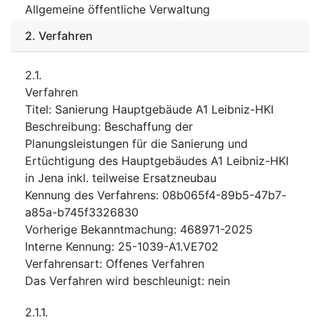
Allgemeine öffentliche Verwaltung
2.
Verfahren
2.1.
Verfahren
Titel
:
Sanierung Hauptgebäude A1 Leibniz-HKI
Beschreibung
:
Beschaffung der
Planungsleistungen für die Sanierung und
Ertüchtigung des Hauptgebäudes A1 Leibniz-HKI
in Jena inkl. teilweise Ersatzneubau
Kennung des Verfahrens
:
08b065f4-89b5-47b7-
a85a-b745f3326830
Vorherige Bekanntmachung
:
468971-2025
Interne Kennung
:
25-1039-A1.VE702
Verfahrensart
:
Offenes Verfahren
Das Verfahren wird beschleunigt
:
nein
2.1.1.