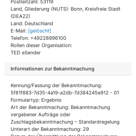
Postleitzahl
:
53119
Land, Gliederung (NUTS)
:
Bonn, Kreisfreie Stadt
(
DEA22
)
Land
:
Deutschland
E-Mail
:
[gelöscht]
Telefon
:
+49228996100
Rollen dieser Organisation
:
TED eSender
Informationen zur Bekanntmachung
Kennung/Fassung der Bekanntmachung
:
5f81f883-7d35-4a19-a2db-7d384245e912
-
01
Formulartyp
:
Ergebnis
Art der Bekanntmachung
:
Bekanntmachung
vergebener Aufträge oder
Zuschlagsbekanntmachung – Standardregelung
Unterart der Bekanntmachung
:
29