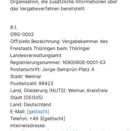
Organisation, die zusätzliche Informationen über
das Vergabeverfahren bereitstellt
8.1.
ORG-0002
Offizielle Bezeichnung
:
Vergabekammer des
Freistaats Thüringen beim Thüringer
Landesverwaltungsamt
Registrierungsnummer
:
16900608-0001-03
Postanschrift
:
Jorge-Semprún-Platz 4
Stadt
:
Weimar
Postleitzahl
:
99423
Land, Gliederung (NUTS)
:
Weimar, Kreisfreie
Stadt
(
DEG05
)
Land
:
Deutschland
E-Mail
:
[gelöscht]
Telefon
:
+49 3[gelöscht]
Internetadresse
: