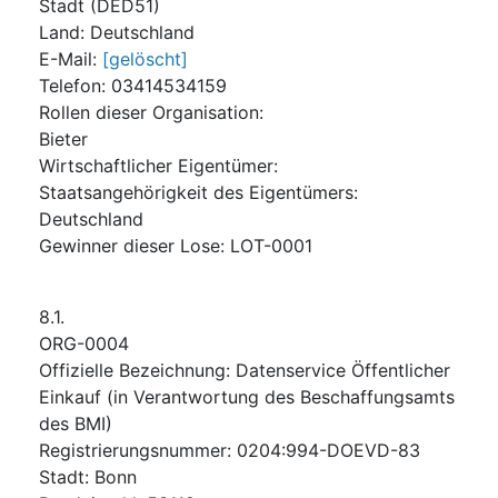
Stadt
(
DED51
)
Land
:
Deutschland
E-Mail
:
[gelöscht]
Telefon
:
03414534159
Rollen dieser Organisation
:
Bieter
Wirtschaftlicher Eigentümer
:
Staatsangehörigkeit des Eigentümers
:
Deutschland
Gewinner dieser Lose
:
LOT-0001
8.1.
ORG-0004
Offizielle Bezeichnung
:
Datenservice Öffentlicher
Einkauf (in Verantwortung des Beschaffungsamts
des BMI)
Registrierungsnummer
:
0204:994-DOEVD-83
Stadt
:
Bonn