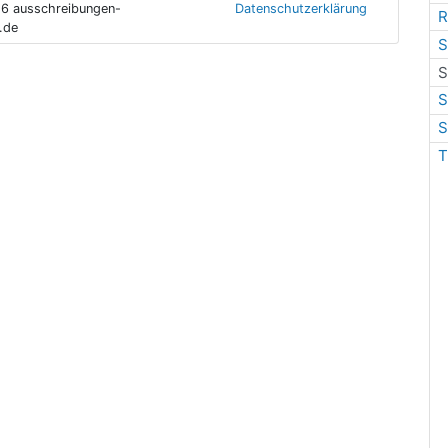
6 ausschreibungen-
Datenschutzerklärung
R
.de
S
S
S
S
T