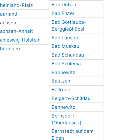
Bad Düben
heinland-Pfalz
Bad Elster
aarland
Bad Gottleuba-
achsen
Berggießhübel
achsen-Anhalt
Bad Lausick
chleswig-Holstein
Bad Muskau
hüringen
Bad Schandau
Bad Schlema
Bannewitz
Bautzen
Beilrode
Belgern-Schildau
Bennewitz
Bernsdorf
(Oberlausitz)
Bernstadt auf dem
Eigen