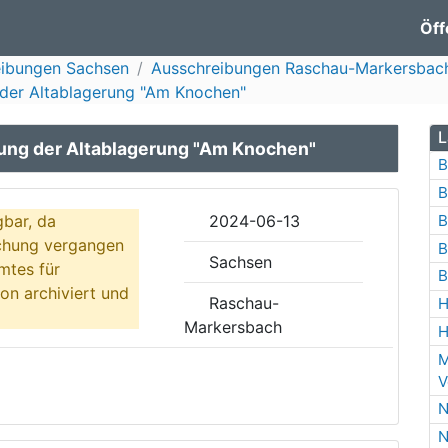
Öff
eibungen Sachsen
Ausschreibungen Raschau-Markersbac
 der Altablagerung "Am Knochen"
L
rung der Altablagerung "Am Knochen"
B
B
gbar, da
2024-06-13
B
ichung vergangen
B
Sachsen
mtes für
B
on archiviert und
Raschau-
H
Markersbach
H
M
V
N
N