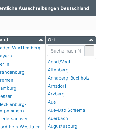
entliche Ausschreibungen Deutschland
h
and
Ort
aden-Württemberg
ayern
Adorf/Vogtl
erlin
Altenberg
randenburg
Annaberg-Buchholz
remen
Arnsdorf
amburg
Arzberg
essen
Aue
ecklenburg-
Aue-Bad Schlema
orpommern
Auerbach
iedersachsen
Augustusburg
ordrhein-Westfalen