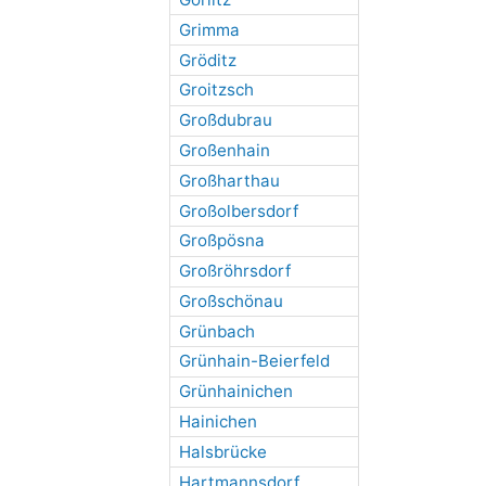
Grimma
Gröditz
Groitzsch
Großdubrau
Großenhain
Großharthau
Großolbersdorf
Großpösna
Großröhrsdorf
Großschönau
Grünbach
Grünhain-Beierfeld
Grünhainichen
Hainichen
Halsbrücke
Hartmannsdorf