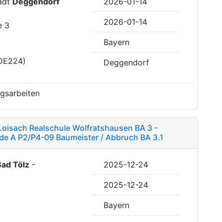
tadt
Deggendorf
2026-01-14
2026-01-14
e 3
Bayern
DE224)
Deggendorf
gsarbeiten
-Loisach Realschule Wolfratshausen BA 3 -
e A P2/P4-09 Baumeister / Abbruch BA 3.1
Bad Tölz
-
2025-12-24
2025-12-24
Bayern