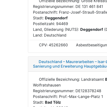
Offizielle Bezeichnung: Große Kreiss
Registrierungsnummer: DE 131 461 841
Postanschrift: Franz-Josef-Strauß-Straß
Stadt:
Deggendorf
Postleitzahl: 94469
Land, Gliederung (NUTS):
Deggendorf
(
Land: Deutschland
CPV: 45262660
Asbestbeseitigun
Deutschland – Maurerarbeiten – Isar
Sanierung und Erweiterung Hauptgebäud
Offizielle Bezeichnung: Landratsamt
Wolfratshausen
Registrierungsnummer: DE128378248
Postanschrift: Prof.-Max-Lange-Platz 1
Stadt:
Bad Tölz