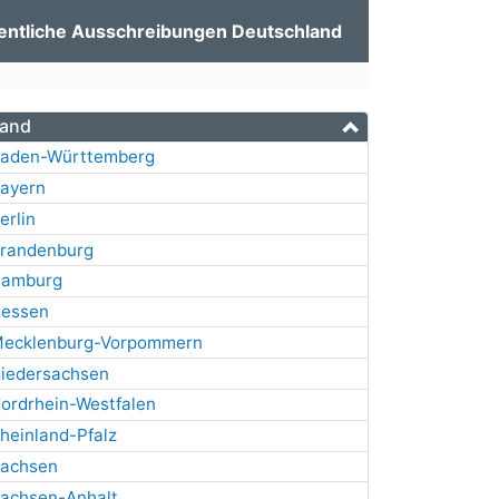
entliche Ausschreibungen Deutschland
and
aden-Württemberg
ayern
erlin
randenburg
amburg
essen
ecklenburg-Vorpommern
iedersachsen
ordrhein-Westfalen
heinland-Pfalz
achsen
achsen-Anhalt