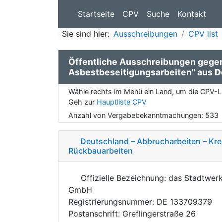
Startseite
CPV
Suche
Kontakt
Sie sind hier:
Ausschreibungen
CPV list
Öffentliche Ausschreibungen geg
Asbestbeseitigungsarbeiten" aus
D
Wähle rechts im Menü ein Land, um die CPV-Li
Geh zur
Hauptliste CPV
Anzahl von Vergabebekanntmachungen:
533
Deutschland – Abbrucharbeiten – Kre
Rückbauarbeiten
Offizielle Bezeichnung: das Stadtwer
GmbH
Registrierungsnummer: DE 133709379
Postanschrift: Greflingerstraße 26