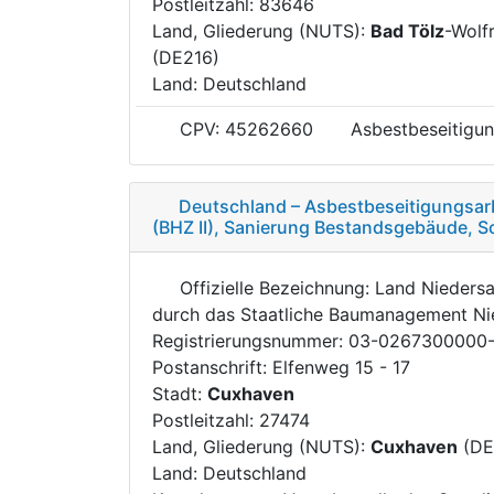
Postleitzahl: 83646
Land, Gliederung (NUTS):
Bad Tölz
-Wolf
(DE216)
Land: Deutschland
CPV: 45262660
Asbestbeseitigun
Deutschland – Asbestbeseitigungsar
(BHZ II), Sanierung Bestandsgebäude, 
Offizielle Bezeichnung: Land Nieders
durch das Staatliche Baumanagement Ni
Registrierungsnummer: 03-0267300000
Postanschrift: Elfenweg 15 - 17
Stadt:
Cuxhaven
Postleitzahl: 27474
Land, Gliederung (NUTS):
Cuxhaven
(DE
Land: Deutschland