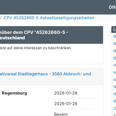
Öff
CPV 45262660-5 Asbestbeseitigungsarbeiten
L
enüber dem CPV "45262660-5 -
B
eutschland
B
ste auf deine Interessen zu beschränken.
B
B
H
H
ativareal Stadtlagerhaus - 3560 Abbruch- und
M
N
k
Regensburg
2026-01-26
N
R
2026-01-26
S
Bayern
S