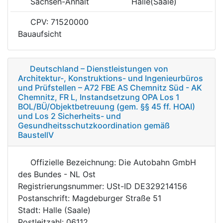
Sachsen-Anhalt
Halle(Saale)
CPV: 71520000
Bauaufsicht
Deutschland – Dienstleistungen von
Architektur-, Konstruktions- und Ingenieurbüros
und Prüfstellen – A72 FBE AS Chemnitz Süd - AK
Chemnitz, FR L, Instandsetzung OPA Los 1
BOL/BÜ/Objektbetreuung (gem. §§ 45 ff. HOAI)
und Los 2 Sicherheits- und
Gesundheitsschutzkoordination gemäß
BaustellV
Offizielle Bezeichnung: Die Autobahn GmbH
des Bundes - NL Ost
Registrierungsnummer: USt-ID DE329214156
Postanschrift: Magdeburger Straße 51
Stadt: Halle (Saale)
Postleitzahl: 06112