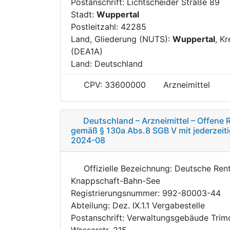
Postanschrift: Lichtscheider Straße 89
Stadt:
Wuppertal
Postleitzahl: 42285
Land, Gliederung (NUTS):
Wuppertal
, Kr
(DEA1A)
Land: Deutschland
CPV: 33600000
Arzneimittel
Deutschland – Arzneimittel – Offene
gemäß § 130a Abs.8 SGB V mit jederzeiti
2024-08
Offizielle Bezeichnung: Deutsche Ren
Knappschaft-Bahn-See
Registrierungsnummer: 992-80003-44
Abteilung: Dez. IX.1.1 Vergabestelle
Postanschrift: Verwaltungsgebäude Trim
Wasserstr. 215