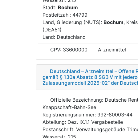
Stadt:
Bochum
Postleitzahl: 44799
Land, Gliederung (NUTS):
Bochum
, Krei
(DEA51)
Land: Deutschland
CPV: 33600000
Arzneimittel
Deutschland – Arzneimittel – Offene
gemäß § 130a Absatz 8 SGB V mit jederze
Zulassungsmodell 2025-02“ der Deutsc
Offizielle Bezeichnung: Deutsche Ren
Knappschaft-Bahn-See
Registrierungsnummer: 992-80003-44
Abteilung: Dez. IX.1.1 Vergabestelle
Postanschrift: Verwaltungsgebäude Trim
Wasserstr. 215