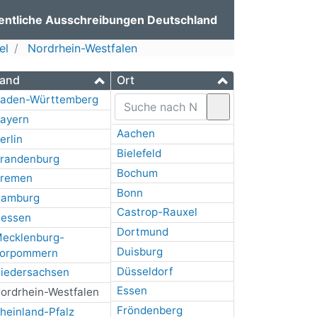
entliche Ausschreibungen Deutschland
el
Nordrhein-Westfalen
and
Ort
aden-Württemberg
ayern
Aachen
erlin
Bielefeld
randenburg
Bochum
remen
Bonn
amburg
Castrop-Rauxel
essen
Dortmund
ecklenburg-
Duisburg
orpommern
Düsseldorf
iedersachsen
Essen
ordrhein-Westfalen
Fröndenberg
heinland-Pfalz