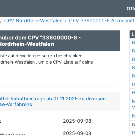
Öff
CPV Nordrhein-Westfalen
CPV 33600000-6 Arzneimitt
L
enüber dem CPV "33600000-6 -
B
Nordrhein-Westfalen
B
ste auf deine Interessen zu beschränken.
B
drhein-Westfalen , um die CPV-Liste auf deine
B
B
H
H
ittel-Rabattverträge ab 01.11.2025 zu diversen
M
se-Verfahrens
V
N
t
2025-09-08
N
R
2025-09-08