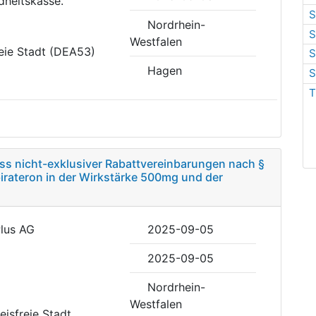
dheitskasse.
S
Nordrhein-
S
Westfalen
reie Stadt (DEA53)
S
Hagen
S
T
uss nicht-exklusiver Rabattvereinbarungen nach §
irateron in der Wirkstärke 500mg und der
Plus AG
2025-09-05
2025-09-05
Nordrhein-
Westfalen
reisfreie Stadt