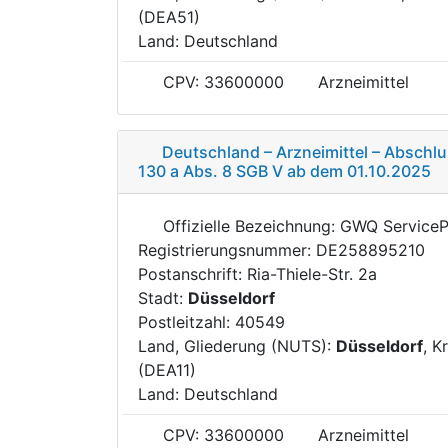
(DEA51)
Land: Deutschland
CPV: 33600000
Arzneimittel
Deutschland – Arzneimittel – Abschl
130 a Abs. 8 SGB V ab dem 01.10.2025
Offizielle Bezeichnung: GWQ Service
Registrierungsnummer: DE258895210
Postanschrift: Ria-Thiele-Str. 2a
Stadt:
Düsseldorf
Postleitzahl: 40549
Land, Gliederung (NUTS):
Düsseldorf
, K
(DEA11)
Land: Deutschland
CPV: 33600000
Arzneimittel