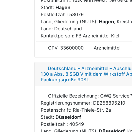
Postanschrift: AOK NordWest. Die Gesun
Stadt:
Hagen
Postleitzahl: 58079
Land, Gliederung (NUTS):
Hagen
, Kreisf
Land: Deutschland
Kontaktperson: FB Arzneimittel Kiel
CPV: 33600000
Arzneimittel
Deutschland – Arzneimittel – Abschl
130 a Abs. 8 SGB V mit dem Wirkstoff Ab
Packungsgröße 90St.
Offizielle Bezeichnung: GWQ Service
Registrierungsnummer: DE258895210
Postanschrift: Ria-Thiele-Str. 2a
Stadt:
Düsseldorf
Postleitzahl: 40549
Land, Gliederung (NUTS):
Düsseldorf
, K