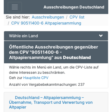
Ausschreibungen Deutschland
Sie sind hier:
Ausschreibungen
CPV list
CPV 90511400-6 Altpapiersammlung
Wähle ein Land
Öffentliche Ausschreibungen gegenüber
dem CPV "90511400-6 -
Altpapiersammlung" aus
Deutschland
Wähle rechts im Menü ein Land, um die CPV-Liste auf
deine Interessen zu beschränken.
Geh zur
Hauptliste CPV
Anzahl von Vergabebekanntmachungen:
237
Deutschland – Altpapiersammlung –
Übernahme, Transport und Verwertung von
Altpapier