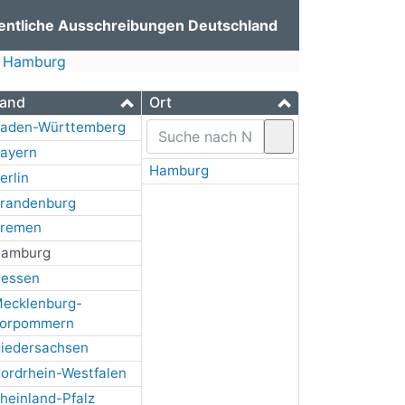
entliche Ausschreibungen Deutschland
Hamburg
and
Ort
aden-Württemberg
ayern
Hamburg
erlin
randenburg
remen
amburg
essen
ecklenburg-
orpommern
iedersachsen
ordrhein-Westfalen
heinland-Pfalz