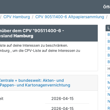
Öff
CPV Hamburg
CPV 90511400-6 Altpapiersammlung
L
nüber dem CPV "90511400-6 -
B
esland
Hamburg
B
ste auf deine Interessen zu beschränken.
B
burg , um die CPV-Liste auf deine Interessen zu
B
B
H
H
entrale + bundesweit: Akten- und
M
-, Pappen- und Kartonagenvernichtung
V
N
it
2026-04-15
N
R
2026-04-15