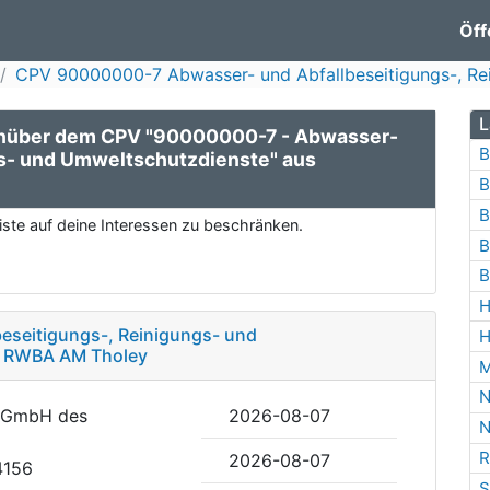
Öff
CPV 90000000-7 Abwasser- und Abfallbeseitigungs-, Re
L
enüber dem CPV "90000000-7 - Abwasser-
B
gs- und Umweltschutzdienste" aus
B
B
ste auf deine Interessen zu beschränken.
B
B
H
eseitigungs-, Reinigungs- und
H
g RWBA AM Tholey
M
N
n GmbH des
2026-08-07
N
R
2026-08-07
4156
S