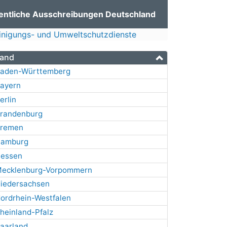
entliche Ausschreibungen Deutschland
inigungs- und Umweltschutzdienste
and
aden-Württemberg
ayern
erlin
randenburg
remen
amburg
essen
ecklenburg-Vorpommern
iedersachsen
ordrhein-Westfalen
heinland-Pfalz
aarland