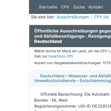
Startseite
CPV
Suche
Kontakt
Sie sind hier:
Ausschreibungen
CPV list
Öffentliche Ausschreibungen geg
und Abfallbeseitigungs-, Reinigun
Deutschland
Wähle rechts im Menü ein Land, um die CPV-Li
Geh zur
Hauptliste CPV
Anzahl von Vergabebekanntmachungen:
1575
Deutschland – Abwasser- und Abfallb
Umweltschutzdienste – Entschlammun
Offizielle Bezeichnung: Die Autobah
Bundes - NL West
Registrierungsnummer: USt-ID DE32921