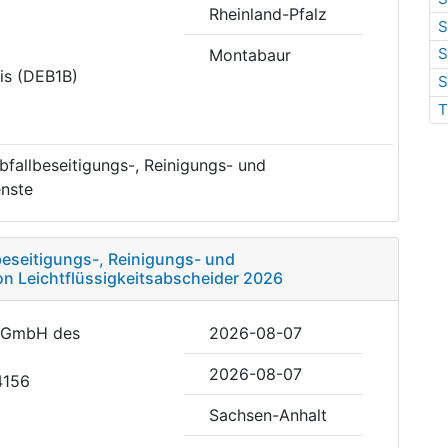
Rheinland-Pfalz
S
S
Montabaur
is (DEB1B)
S
T
fallbeseitigungs-, Reinigungs- und
nste
eseitigungs-, Reinigungs- und
n Leichtflüssigkeitsabscheider 2026
n GmbH des
2026-08-07
2026-08-07
4156
Sachsen-Anhalt