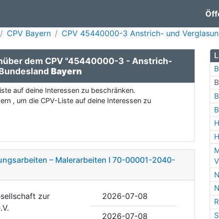
Öff
CPV Bayern
CPV 45440000-3 Anstrich- und Verglasun
L
nüber dem CPV "45440000-3 - Anstrich-
B
 Bundesland
Bayern
B
ste auf deine Interessen zu beschränken.
B
rn , um die CPV-Liste auf deine Interessen zu
B
H
H
M
ungsarbeiten – Malerarbeiten I 70-00001-2040-
V
N
N
sellschaft zur
2026-07-08
R
.V.
S
2026-07-08