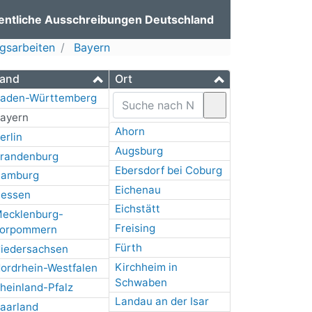
entliche Ausschreibungen Deutschland
gsarbeiten
Bayern
and
Ort
aden-Württemberg
ayern
Ahorn
erlin
Augsburg
randenburg
Ebersdorf bei Coburg
amburg
Eichenau
essen
Eichstätt
ecklenburg-
Freising
orpommern
Fürth
iedersachsen
Kirchheim in
ordrhein-Westfalen
Schwaben
heinland-Pfalz
Landau an der Isar
aarland