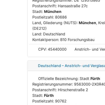
Registrierungsnummer: DE 129515865
Postanschrift: Hansastraße 27c
Stadt:
München
Postleitzahl: 80686
Land, Gliederung (NUTS):
München
, Kre
(DE212)
Land: Deutschland
Kontaktperson: B10 Forschungsbau
CPV: 45440000
Anstrich- und Ve
Deutschland – Anstrich- und Verglas
Offizielle Bezeichnung: Stadt
Fürth
Registrierungsnummer: 9563000-2X0R4
Postanschrift: Hirschenstraße 2
Stadt:
Fürth
Postleitzahl: 90762