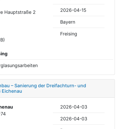
2026-04-15
re Hauptstraße 2
Bayern
Freising
B)
sing
rglasungsarbeiten
bau – Sanierung der Dreifachturn- und
3 Eichenau
henau
2026-04-03
-74
2026-04-03