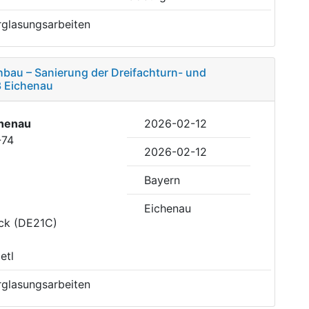
rglasungsarbeiten
bau – Sanierung der Dreifachturn- und
3 Eichenau
henau
2026-02-12
-74
2026-02-12
Bayern
Eichenau
uck (DE21C)
etl
rglasungsarbeiten