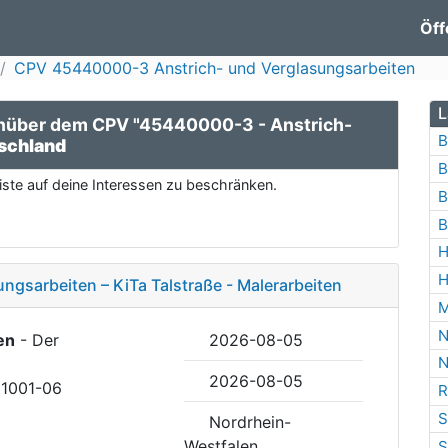
Öff
CPV 45440000-3 Anstrich- und Verglasungsarbeiten
L
nüber dem CPV "45440000-3 - Anstrich-
B
schland
B
ste auf deine Interessen zu beschränken.
B
B
H
H
ngsarbeiten – KiTa Talstraße - Malerarbeiten
M
N
en
- Der
2026-08-05
N
2026-08-05
31001-06
R
S
Nordrhein-
Westfalen
S