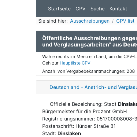
Startseite
CPV
Suche
Kontakt
Sie sind hier:
Ausschreibungen
CPV list
Öffentliche Ausschreibungen gege
und Verglasungsarbeiten" aus
Deut
Wähle rechts im Menü ein Land, um die CPV-Li
Geh zur
Hauptliste CPV
Anzahl von Vergabebekanntmachungen:
208
Deutschland – Anstrich- und Verglasu
Offizielle Bezeichnung: Stadt
Dinslak
Bürgermeister für die Prozent GmbH
Registrierungsnummer: 051700008008-
Postanschrift: Hünxer Straße 81
Stadt:
Dinslaken