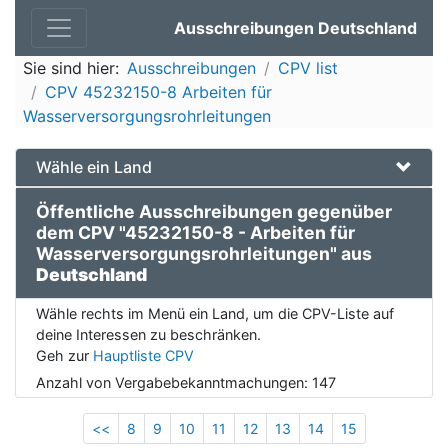
Ausschreibungen Deutschland
Sie sind hier:
Ausschreibungen
CPV list
CPV 45232150-8 Arbeiten für
Wasserversorgungsrohrleitungen
Wähle ein Land
Öffentliche Ausschreibungen gegenüber
dem CPV "45232150-8 - Arbeiten für
Wasserversorgungsrohrleitungen" aus
Deutschland
Wähle rechts im Menü ein Land, um die CPV-Liste auf
deine Interessen zu beschränken.
Geh zur
Hauptliste CPV
Anzahl von Vergabebekanntmachungen:
147
<<
8
9
10
11
12
13
14
15