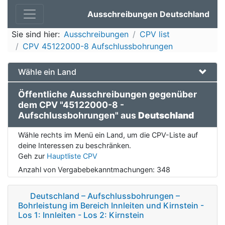
Ausschreibungen Deutschland
Sie sind hier:
Ausschreibungen
CPV list
CPV 45122000-8 Aufschlussbohrungen
Wähle ein Land
Öffentliche Ausschreibungen gegenüber
dem CPV "45122000-8 -
Aufschlussbohrungen" aus
Deutschland
Wähle rechts im Menü ein Land, um die CPV-Liste auf
deine Interessen zu beschränken.
Geh zur
Hauptliste CPV
Anzahl von Vergabebekanntmachungen:
348
Deutschland – Aufschlussbohrungen –
Bohrleistung im Bereich Innleiten und Kirnstein -
Los 1: Innleiten - Los 2: Kirnstein