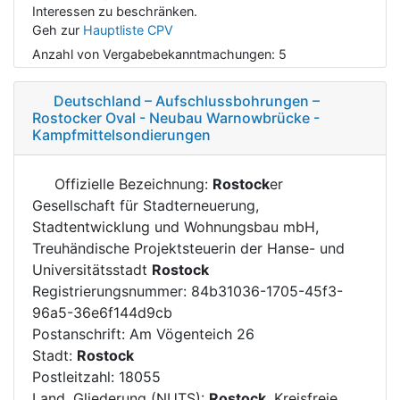
Interessen zu beschränken.
Geh zur
Hauptliste CPV
Anzahl von Vergabebekanntmachungen:
5
Deutschland – Aufschlussbohrungen –
Rostocker Oval - Neubau Warnowbrücke -
Kampfmittelsondierungen
Offizielle Bezeichnung:
Rostock
er
Gesellschaft für Stadterneuerung,
Stadtentwicklung und Wohnungsbau mbH,
Treuhändische Projektsteuerin der Hanse- und
Universitätsstadt
Rostock
Registrierungsnummer: 84b31036-1705-45f3-
96a5-36e6f144d9cb
Postanschrift: Am Vögenteich 26
Stadt:
Rostock
Postleitzahl: 18055
Land, Gliederung (NUTS):
Rostock
, Kreisfreie