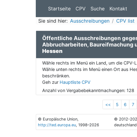
Startseite
CPV
Suche
Kontakt
Sie sind hier:
Ausschreibungen
CPV list
Öffentliche Ausschreibungen gege
Abbrucharbeiten, Baureifmachung
Hessen
Wähle rechts im Menü ein Land, um die CPV-Li
Wähle unten rechts im Menü einen Ort aus Hes
beschränken.
Geh zur
Hauptliste CPV
Anzahl von Vergabebekanntmachungen:
128
<<
5
6
7
© Europäische Union,
© 2012-202
http://ted.europa.eu
, 1998–2026
deutschland