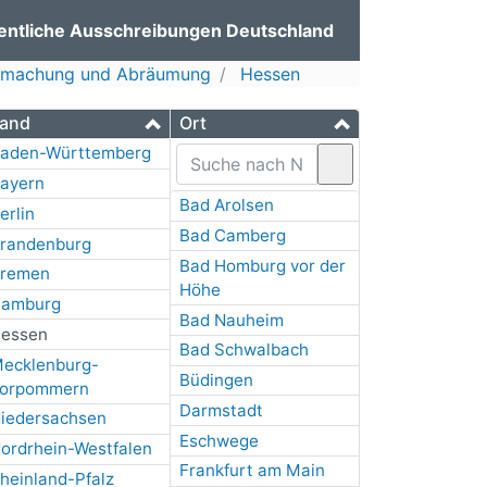
entliche Ausschreibungen Deutschland
ifmachung und Abräumung
Hessen
and
Ort
aden-Württemberg
ayern
Bad Arolsen
erlin
Bad Camberg
randenburg
Bad Homburg vor der
remen
Höhe
amburg
Bad Nauheim
essen
Bad Schwalbach
ecklenburg-
Büdingen
orpommern
Darmstadt
iedersachsen
Eschwege
ordrhein-Westfalen
Frankfurt am Main
heinland-Pfalz