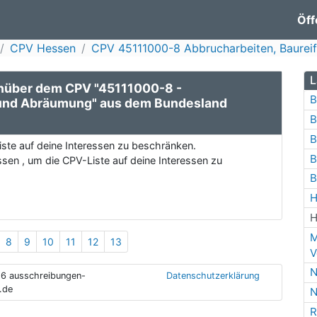
Öff
CPV Hessen
CPV 45111000-8 Abbrucharbeiten, Baure
L
nüber dem CPV "45111000-8 -
B
 und Abräumung" aus dem Bundesland
B
B
ste auf deine Interessen zu beschränken.
B
sen , um die CPV-Liste auf deine Interessen zu
B
H
H
M
8
9
10
11
12
13
V
N
6 ausschreibungen-
Datenschutzerklärung
.de
N
R