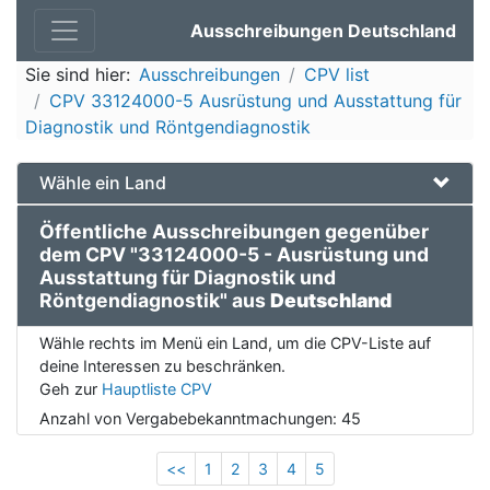
Ausschreibungen Deutschland
Sie sind hier:
Ausschreibungen
CPV list
CPV 33124000-5 Ausrüstung und Ausstattung für
Diagnostik und Röntgendiagnostik
Wähle ein Land
Öffentliche Ausschreibungen gegenüber
dem CPV "33124000-5 - Ausrüstung und
Ausstattung für Diagnostik und
Röntgendiagnostik" aus
Deutschland
Wähle rechts im Menü ein Land, um die CPV-Liste auf
deine Interessen zu beschränken.
Geh zur
Hauptliste CPV
Anzahl von Vergabebekanntmachungen:
45
<<
1
2
3
4
5