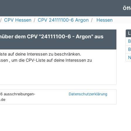
Öff
CPV Hessen
CPV 24111100-6 Argon
Hessen
L
nüber dem CPV "24111100-6 - Argon" aus
B
B
ste auf deine Interessen zu beschränken.
N
sen , um die CPV-Liste auf deine Interessen zu
6 ausschreibungen-
Datenschutzerklärung
.de