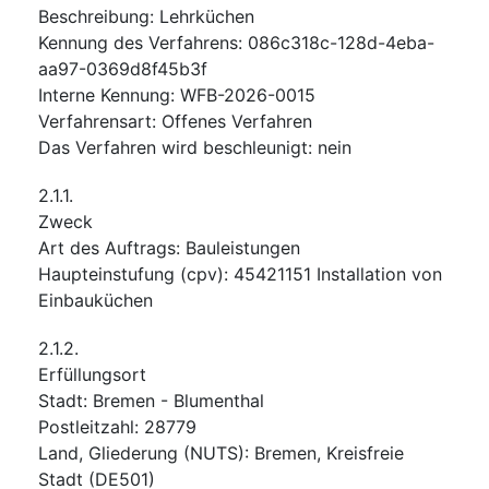
Beschreibung
:
Lehrküchen
Kennung des Verfahrens
:
086c318c-128d-4eba-
aa97-0369d8f45b3f
Interne Kennung
:
WFB-2026-0015
Verfahrensart
:
Offenes Verfahren
Das Verfahren wird beschleunigt
:
nein
2.1.1.
Zweck
Art des Auftrags
:
Bauleistungen
Haupteinstufung
(
cpv
):
45421151
Installation von
Einbauküchen
2.1.2.
Erfüllungsort
Stadt
:
Bremen - Blumenthal
Postleitzahl
:
28779
Land, Gliederung (NUTS)
:
Bremen, Kreisfreie
Stadt
(
DE501
)