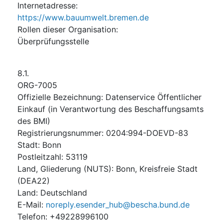
Internetadresse
:
https://www.bauumwelt.bremen.de
Rollen dieser Organisation
:
Überprüfungsstelle
8.1.
ORG-7005
Offizielle Bezeichnung
:
Datenservice Öffentlicher
Einkauf (in Verantwortung des Beschaffungsamts
des BMI)
Registrierungsnummer
:
0204:994-DOEVD-83
Stadt
:
Bonn
Postleitzahl
:
53119
Land, Gliederung (NUTS)
:
Bonn, Kreisfreie Stadt
(
DEA22
)
Land
:
Deutschland
E-Mail
:
noreply.esender_hub@bescha.bund.de
Telefon
:
+49228996100