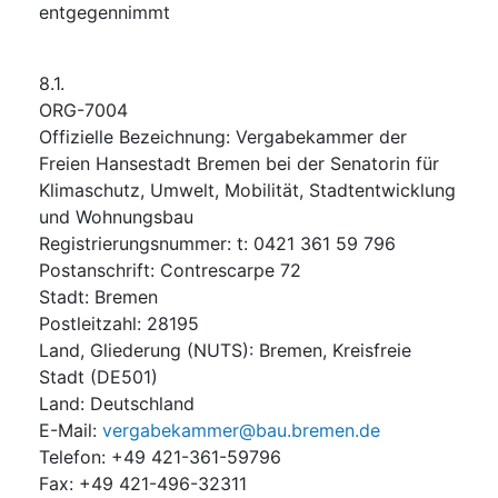
entgegennimmt
8.1.
ORG-7004
Offizielle Bezeichnung
:
Vergabekammer der
Freien Hansestadt Bremen bei der Senatorin für
Klimaschutz, Umwelt, Mobilität, Stadtentwicklung
und Wohnungsbau
Registrierungsnummer
:
t: 0421 361 59 796
Postanschrift
:
Contrescarpe 72
Stadt
:
Bremen
Postleitzahl
:
28195
Land, Gliederung (NUTS)
:
Bremen, Kreisfreie
Stadt
(
DE501
)
Land
:
Deutschland
E-Mail
:
vergabekammer@bau.bremen.de
Telefon
:
+49 421-361-59796
Fax
:
+49 421-496-32311