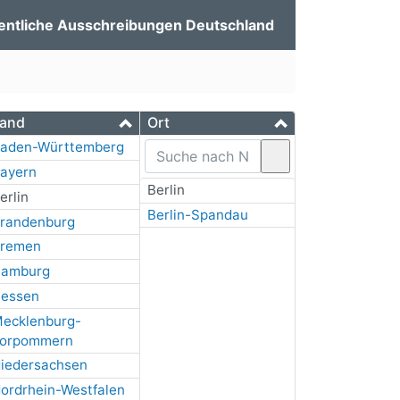
entliche Ausschreibungen Deutschland
and
Ort
aden-Württemberg
ayern
Berlin
erlin
Berlin-Spandau
randenburg
remen
amburg
essen
ecklenburg-
orpommern
iedersachsen
ordrhein-Westfalen