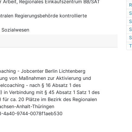
r Arbeit, Regionales Einkaufszentrum BB/SAT
R
S
tralen Regierungsbehörde kontrollierte
S
S
:
Sozialwesen
S
T
aching - Jobcenter Berlin Lichtenberg
rung von Maßnahmen zur Aktivierung und
nzelcoaching - nach § 16 Absatz 1 des
) in Verbindung mit § 45 Absatz 1 Satz 1 des
) für ca. 20 Plätze im Bezirk des Regionalen
achsen-Anhalt-Thüringen
3-4a40-9744-0078f1aeb530