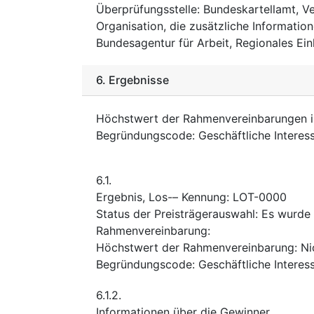
Überprüfungsstelle
:
Bundeskartellamt, 
Organisation, die zusätzliche Informatio
Bundesagentur für Arbeit, Regionales E
6.
Ergebnisse
Höchstwert der Rahmenvereinbarungen 
Begründungscode
:
Geschäftliche Interes
6.1.
Ergebnis, Los-– Kennung
:
LOT-0000
Status der Preisträgerauswahl
:
Es wurde 
Rahmenvereinbarung
:
Höchstwert der Rahmenvereinbarung
:
Ni
Begründungscode
:
Geschäftliche Interes
6.1.2.
Informationen über die Gewinner