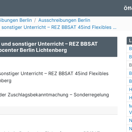
Öff
ibungen Berlin
Ausschreibungen Berlin
onstiger Unterricht – REZ BBSAT 45ind Flexibles ...
L
und sonstiger Unterricht – REZ BBSAT
B
bcenter Berlin Lichtenberg
B
B
B
onstiger Unterricht – REZ BBSAT 45ind Flexibles
enberg
B
H
der Zuschlagsbekanntmachung – Sonderregelung
H
M
V
N
N