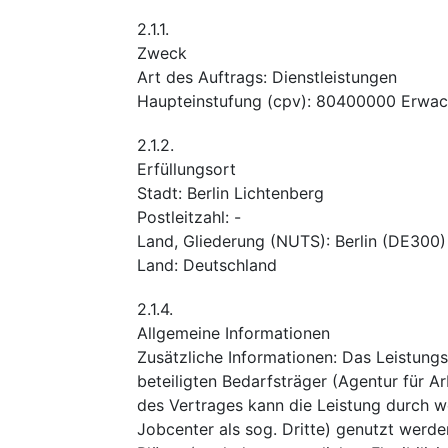
2.1.1.
Zweck
Art des Auftrags
:
Dienstleistungen
Haupteinstufung
(
cpv
):
80400000
Erwac
2.1.2.
Erfüllungsort
Stadt
:
Berlin Lichtenberg
Postleitzahl
:
-
Land, Gliederung (NUTS)
:
Berlin
(
DE300
)
Land
:
Deutschland
2.1.4.
Allgemeine Informationen
Zusätzliche Informationen
:
Das Leistungs
beteiligten Bedarfsträger (Agentur für 
des Vertrages kann die Leistung durch we
Jobcenter als sog. Dritte) genutzt wer