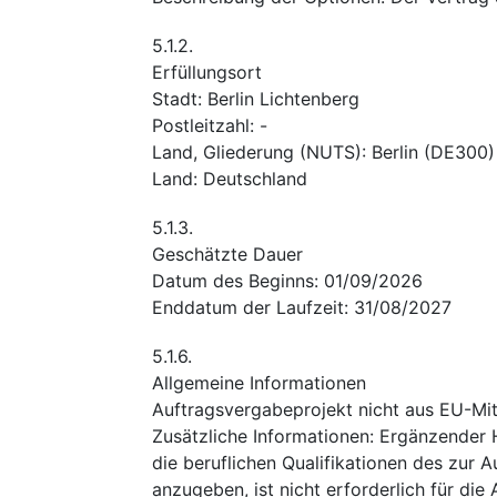
5.1.2.
Erfüllungsort
Stadt
:
Berlin Lichtenberg
Postleitzahl
:
-
Land, Gliederung (NUTS)
:
Berlin
(
DE300
)
Land
:
Deutschland
5.1.3.
Geschätzte Dauer
Datum des Beginns
:
01/09/2026
Enddatum der Laufzeit
:
31/08/2027
5.1.6.
Allgemeine Informationen
Auftragsvergabeprojekt nicht aus EU-Mitt
Zusätzliche Informationen
:
Ergänzender H
die beruflichen Qualifikationen des zur 
anzugeben, ist nicht erforderlich für di