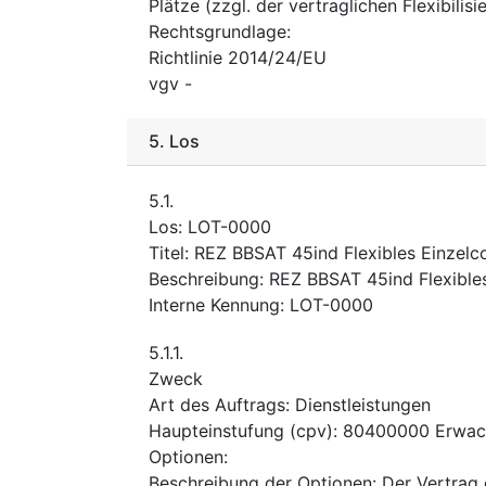
Plätze (zzgl. der vertraglichen Flexibili
Rechtsgrundlage
:
Richtlinie 2014/24/EU
vgv
-
5.
Los
5.1.
Los
:
LOT-0000
Titel
:
REZ BBSAT 45ind Flexibles Einzelco
Beschreibung
:
REZ BBSAT 45ind Flexibles
Interne Kennung
:
LOT-0000
5.1.1.
Zweck
Art des Auftrags
:
Dienstleistungen
Haupteinstufung
(
cpv
):
80400000
Erwac
Optionen
:
Beschreibung der Optionen
:
Der Vertrag 