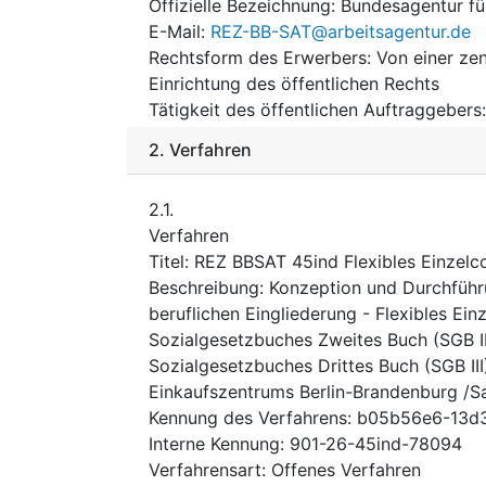
Offizielle Bezeichnung
:
Bundesagentur fü
E-Mail
:
REZ-BB-SAT@arbeitsagentur.de
Rechtsform des Erwerbers
:
Von einer zen
Einrichtung des öffentlichen Rechts
Tätigkeit des öffentlichen Auftraggebers
2.
Verfahren
2.1.
Verfahren
Titel
:
REZ BBSAT 45ind Flexibles Einzelco
Beschreibung
:
Konzeption und Durchfüh
beruflichen Eingliederung - Flexibles Ei
Sozialgesetzbuches Zweites Buch (SGB II
Sozialgesetzbuches Drittes Buch (SGB III
Einkaufszentrums Berlin-Brandenburg /S
Kennung des Verfahrens
:
b05b56e6-13d
Interne Kennung
:
901-26-45ind-78094
Verfahrensart
:
Offenes Verfahren