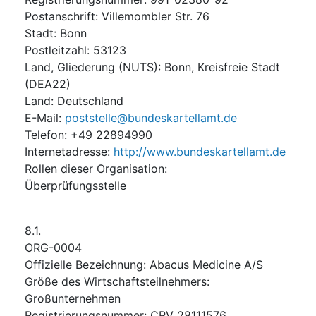
Postanschrift
:
Villemombler Str. 76
Stadt
:
Bonn
Postleitzahl
:
53123
Land, Gliederung (NUTS)
:
Bonn, Kreisfreie Stadt
(
DEA22
)
Land
:
Deutschland
E-Mail
:
poststelle@bundeskartellamt.de
Telefon
:
+49 22894990
Internetadresse
:
http://www.bundeskartellamt.de
Rollen dieser Organisation
:
Überprüfungsstelle
8.1.
ORG-0004
Offizielle Bezeichnung
:
Abacus Medicine A/S
Größe des Wirtschaftsteilnehmers
:
Großunternehmen
Registrierungsnummer
:
CRV 28111576