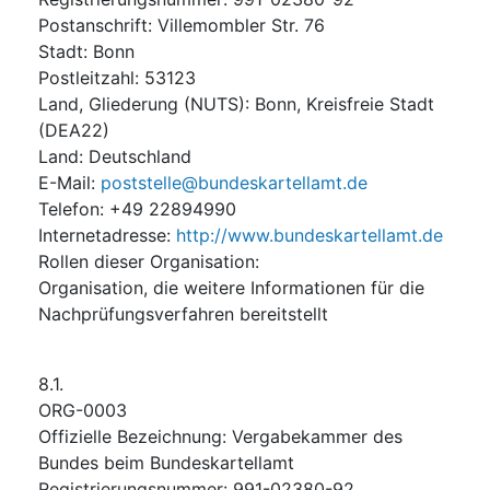
Postanschrift
:
Villemombler Str. 76
Stadt
:
Bonn
Postleitzahl
:
53123
Land, Gliederung (NUTS)
:
Bonn, Kreisfreie Stadt
(
DEA22
)
Land
:
Deutschland
E-Mail
:
poststelle@bundeskartellamt.de
Telefon
:
+49 22894990
Internetadresse
:
http://www.bundeskartellamt.de
Rollen dieser Organisation
:
Organisation, die weitere Informationen für die
Nachprüfungsverfahren bereitstellt
8.1.
ORG-0003
Offizielle Bezeichnung
:
Vergabekammer des
Bundes beim Bundeskartellamt
Registrierungsnummer
:
991-02380-92