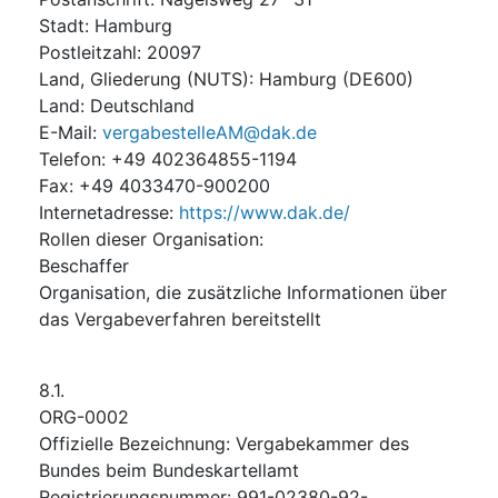
Stadt
:
Hamburg
Postleitzahl
:
20097
Land, Gliederung (NUTS)
:
Hamburg
(
DE600
)
Land
:
Deutschland
E-Mail
:
vergabestelleAM@dak.de
Telefon
:
+49 402364855-1194
Fax
:
+49 4033470-900200
Internetadresse
:
https://www.dak.de/
Rollen dieser Organisation
:
Beschaffer
Organisation, die zusätzliche Informationen über
das Vergabeverfahren bereitstellt
8.1.
ORG-0002
Offizielle Bezeichnung
:
Vergabekammer des
Bundes beim Bundeskartellamt
Registrierungsnummer
:
991-02380-92-