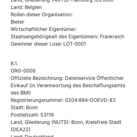
Land
:
Belgien
Rollen dieser Organisation
:
Bieter
Wirtschaftlicher Eigentümer
:
Staatsangehörigkeit des Eigentümers
:
Frankreich
Gewinner dieser Lose
:
LOT-0001
8.1.
ORG-0008
Offizielle Bezeichnung
:
Datenservice Öffentlicher
Einkauf (in Verantwortung des Beschaffungsamts
des BMI)
Registrierungsnummer
:
0204:994-DOEVD-83
Stadt
:
Bonn
Postleitzahl
:
53119
Land, Gliederung (NUTS)
:
Bonn, Kreisfreie Stadt
(
DEA22
)
Land
:
Deutschland