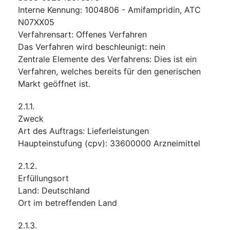
Interne Kennung
:
1004806 - Amifampridin, ATC
N07XX05
Verfahrensart
:
Offenes Verfahren
Das Verfahren wird beschleunigt
:
nein
Zentrale Elemente des Verfahrens
:
Dies ist ein
Verfahren, welches bereits für den generischen
Markt geöffnet ist.
2.1.1.
Zweck
Art des Auftrags
:
Lieferleistungen
Haupteinstufung
(
cpv
):
33600000
Arzneimittel
2.1.2.
Erfüllungsort
Land
:
Deutschland
Ort im betreffenden Land
2.1.3.