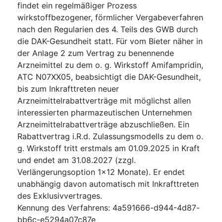
findet ein regelmäßiger Prozess
wirkstoffbezogener, förmlicher Vergabeverfahren
nach den Regularien des 4. Teils des GWB durch
die DAK-Gesundheit statt. Für vom Bieter näher in
der Anlage 2 zum Vertrag zu benennende
Arzneimittel zu dem o. g. Wirkstoff Amifampridin,
ATC N07XX05, beabsichtigt die DAK-Gesundheit,
bis zum Inkrafttreten neuer
Arzneimittelrabattverträge mit möglichst allen
interessierten pharmazeutischen Unternehmen
Arzneimittelrabattverträge abzuschließen. Ein
Rabattvertrag i.R.d. Zulassungsmodells zu dem o.
g. Wirkstoff tritt erstmals am 01.09.2025 in Kraft
und endet am 31.08.2027 (zzgl.
Verlängerungsoption 1x12 Monate). Er endet
unabhängig davon automatisch mit Inkrafttreten
des Exklusivvertrages.
Kennung des Verfahrens
:
4a591666-d944-4d87-
bb6c-e5294a07c87e