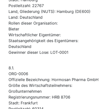
Postleitzahl
:
22767
Land, Gliederung (NUTS)
:
Hamburg
(
DE600
)
Land
:
Deutschland
Rollen dieser Organisation
:
Bieter
Wirtschaftlicher Eigentümer
:
Staatsangehörigkeit des Eigentümers
:
Deutschland
Gewinner dieser Lose
:
LOT-0001
8.1.
ORG-0006
Offizielle Bezeichnung
:
Hormosan Pharma GmbH
Größe des Wirtschaftsteilnehmers
:
Großunternehmen
Registrierungsnummer
:
HRB 8706
Stadt
:
Frankfurt
Postleitzahl
:
60314