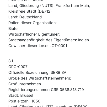
Land, Gliederung (NUTS)
:
Frankfurt am Main,
Kreisfreie Stadt
(
DE712
)
Land
:
Deutschland
Rollen dieser Organisation
:
Bieter
Wirtschaftlicher Eigentümer
:
Staatsangehörigkeit des Eigentümers
:
Indien
Gewinner dieser Lose
:
LOT-0001
8.1.
ORG-0007
Offizielle Bezeichnung
:
SERB SA
Größe des Wirtschaftsteilnehmers
:
Großunternehmen
Registrierungsnummer
:
CRE 0538.813.719
Stadt
:
Brüssel
Postleitzahl
:
1050
Land, Gliederung (NUTS)
:
Hamburg
(
DE600
)