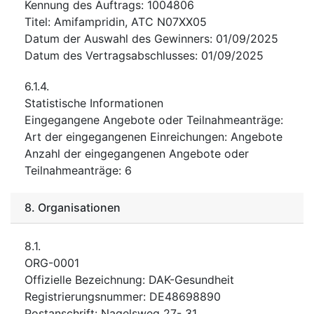
Kennung des Auftrags
:
1004806
Titel
:
Amifampridin, ATC N07XX05
Datum der Auswahl des Gewinners
:
01/09/2025
Datum des Vertragsabschlusses
:
01/09/2025
6.1.4.
Statistische Informationen
Eingegangene Angebote oder Teilnahmeanträge
:
Art der eingegangenen Einreichungen
:
Angebote
Anzahl der eingegangenen Angebote oder
Teilnahmeanträge
:
6
8.
Organisationen
8.1.
ORG-0001
Offizielle Bezeichnung
:
DAK-Gesundheit
Registrierungsnummer
:
DE48698890
Postanschrift
:
Nagelsweg 27- 31