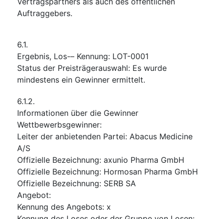
Vertragspartners als auch des öffentlichen
Auftraggebers.
6.1.
Ergebnis, Los-– Kennung
:
LOT-0001
Status der Preisträgerauswahl
:
Es wurde
mindestens ein Gewinner ermittelt.
6.1.2.
Informationen über die Gewinner
Wettbewerbsgewinner
:
Leiter der anbietenden Partei
:
Abacus Medicine
A/S
Offizielle Bezeichnung
:
axunio Pharma GmbH
Offizielle Bezeichnung
:
Hormosan Pharma GmbH
Offizielle Bezeichnung
:
SERB SA
Angebot
:
Kennung des Angebots
:
x
Kennung des Loses oder der Gruppe von Losen
: