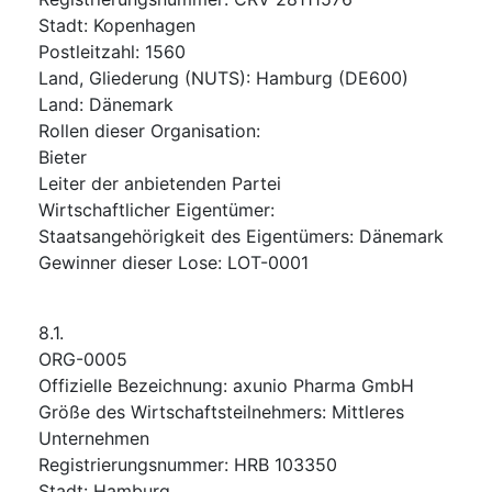
Stadt
:
Kopenhagen
Postleitzahl
:
1560
Land, Gliederung (NUTS)
:
Hamburg
(
DE600
)
Land
:
Dänemark
Rollen dieser Organisation
:
Bieter
Leiter der anbietenden Partei
Wirtschaftlicher Eigentümer
:
Staatsangehörigkeit des Eigentümers
:
Dänemark
Gewinner dieser Lose
:
LOT-0001
8.1.
ORG-0005
Offizielle Bezeichnung
:
axunio Pharma GmbH
Größe des Wirtschaftsteilnehmers
:
Mittleres
Unternehmen
Registrierungsnummer
:
HRB 103350
Stadt
:
Hamburg