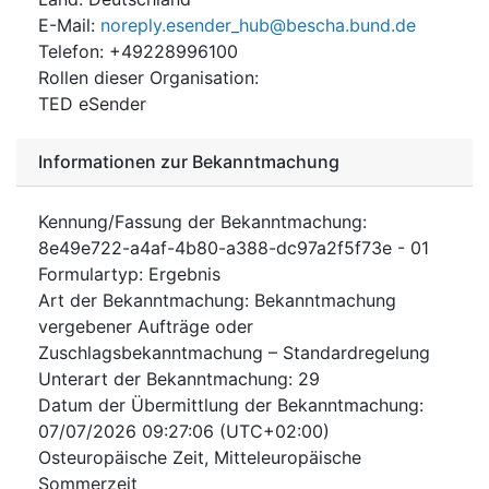
E-Mail
:
noreply.esender_hub@bescha.bund.de
Telefon
:
+49228996100
Rollen dieser Organisation
:
TED eSender
Informationen zur Bekanntmachung
Kennung/Fassung der Bekanntmachung
:
8e49e722-a4af-4b80-a388-dc97a2f5f73e
-
01
Formulartyp
:
Ergebnis
Art der Bekanntmachung
:
Bekanntmachung
vergebener Aufträge oder
Zuschlagsbekanntmachung – Standardregelung
Unterart der Bekanntmachung
:
29
Datum der Übermittlung der Bekanntmachung
:
07/07/2026
09:27:06 (UTC+02:00)
Osteuropäische Zeit, Mitteleuropäische
Sommerzeit