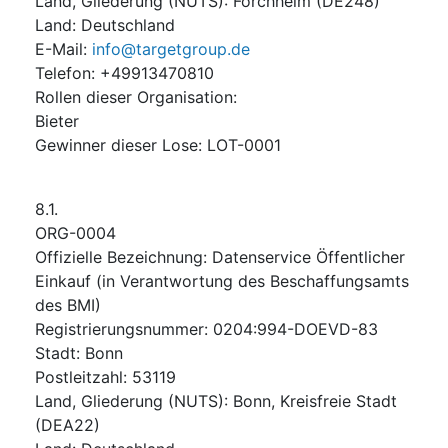
Land, Gliederung (NUTS)
:
Forchheim
(
DE248
)
Land
:
Deutschland
E-Mail
:
info@targetgroup.de
Telefon
:
+49913470810
Rollen dieser Organisation
:
Bieter
Gewinner dieser Lose
:
LOT-0001
8.1.
ORG-0004
Offizielle Bezeichnung
:
Datenservice Öffentlicher
Einkauf (in Verantwortung des Beschaffungsamts
des BMI)
Registrierungsnummer
:
0204:994-DOEVD-83
Stadt
:
Bonn
Postleitzahl
:
53119
Land, Gliederung (NUTS)
:
Bonn, Kreisfreie Stadt
(
DEA22
)