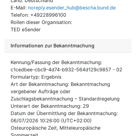
Land
:
Deutschland
E-Mail
:
noreply.esender_hub@bescha.bund.de
Telefon
:
+49228996100
Rollen dieser Organisation
:
TED eSender
Informationen zur Bekanntmachung
Kennung/Fassung der Bekanntmachung
:
c1cedbee-cbc9-4d74-b932-564d129c9857
-
02
Formulartyp
:
Ergebnis
Art der Bekanntmachung
:
Bekanntmachung
vergebener Aufträge oder
Zuschlagsbekanntmachung – Standardregelung
Unterart der Bekanntmachung
:
29
Datum der Übermittlung der Bekanntmachung
:
06/07/2026
10:26:00 (UTC+02:00)
Osteuropäische Zeit, Mitteleuropäische
Sommerzeit