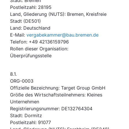
Stadt
:
Bremen
Postleitzahl
:
28195
Land, Gliederung (NUTS)
:
Bremen, Kreisfreie
Stadt
(
DE501
)
Land
:
Deutschland
E-Mail
:
vergabekammer@bau.bremen.de
Telefon
:
+49 42136159796
Rollen dieser Organisation
:
Überprüfungsstelle
8.1.
ORG-0003
Offizielle Bezeichnung
:
Target Group GmbH
Größe des Wirtschaftsteilnehmers
:
Kleines
Unternehmen
Registrierungsnummer
:
DE132764304
Stadt
:
Dormitz
Postleitzahl
:
91077