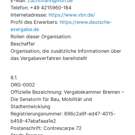
E-Mail
:
Luchtmann@vbn.de
Telefon
:
+49 4215960-184
Internetadresse
:
https://www.vbn.de/
Profil des Erwerbers
:
https://www.deutsche-
evergabe.de
Rollen dieser Organisation
:
Beschaffer
Organisation, die zusätzliche Informationen über
das Vergabeverfahren bereitstellt
8.1.
ORG-0002
Offizielle Bezeichnung
:
Vergabekammer Bremen –
Die Senatorin für Bau, Mobilität und
Stadtentwicklung
Registrierungsnummer
:
696c2a9f-ed47-4015-
b458-47abafaaa1e2
Postanschrift
:
Contrescarpe 72