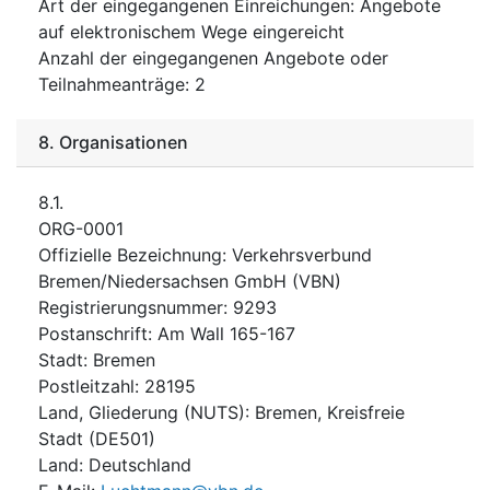
Art der eingegangenen Einreichungen
:
Angebote
auf elektronischem Wege eingereicht
Anzahl der eingegangenen Angebote oder
Teilnahmeanträge
:
2
8.
Organisationen
8.1.
ORG-0001
Offizielle Bezeichnung
:
Verkehrsverbund
Bremen/Niedersachsen GmbH (VBN)
Registrierungsnummer
:
9293
Postanschrift
:
Am Wall 165-167
Stadt
:
Bremen
Postleitzahl
:
28195
Land, Gliederung (NUTS)
:
Bremen, Kreisfreie
Stadt
(
DE501
)
Land
:
Deutschland