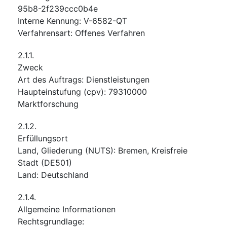
95b8-2f239ccc0b4e
Interne Kennung
:
V-6582-QT
Verfahrensart
:
Offenes Verfahren
2.1.1.
Zweck
Art des Auftrags
:
Dienstleistungen
Haupteinstufung
(
cpv
):
79310000
Marktforschung
2.1.2.
Erfüllungsort
Land, Gliederung (NUTS)
:
Bremen, Kreisfreie
Stadt
(
DE501
)
Land
:
Deutschland
2.1.4.
Allgemeine Informationen
Rechtsgrundlage
: