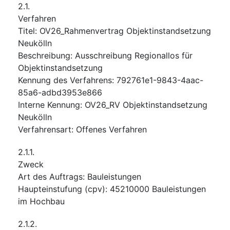
2.1.
Verfahren
Titel
:
OV26_Rahmenvertrag Objektinstandsetzung
Neukölln
Beschreibung
:
Ausschreibung Regionallos für
Objektinstandsetzung
Kennung des Verfahrens
:
792761e1-9843-4aac-
85a6-adbd3953e866
Interne Kennung
:
OV26_RV Objektinstandsetzung
Neukölln
Verfahrensart
:
Offenes Verfahren
2.1.1.
Zweck
Art des Auftrags
:
Bauleistungen
Haupteinstufung
(
cpv
):
45210000
Bauleistungen
im Hochbau
2.1.2.