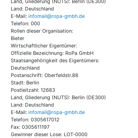
Land, Gliederung (NUTS)
:
Berlin
(
DE300
)
Land
:
Deutschland
E-Mail
:
infomail@ropa-gmbh.de
Telefon
:
000
Rollen dieser Organisation
:
Bieter
Wirtschaftlicher Eigentümer
:
Offizielle Bezeichnung
:
RoPa GmbH
Staatsangehörigkeit des Eigentümers
:
Deutschland
Postanschrift
:
Oberfeldstr.88
Stadt
:
Berlin
Postleitzahl
:
12683
Land, Gliederung (NUTS)
:
Berlin
(
DE300
)
Land
:
Deutschland
E-Mail
:
infomail@ropa-gmbh.de
Telefon
:
0305617012
Fax
:
0305611197
Gewinner dieser Lose
:
LOT-0000