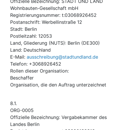
Offizielle Bezeichnung
:
STADT UND LAND
Wohnbauten-Gesellschaft mbH
Registrierungsnummer
:
t:03068926452
Postanschrift
:
Werbellinstraße 12
Stadt
:
Berlin
Postleitzahl
:
12053
Land, Gliederung (NUTS)
:
Berlin
(
DE300
)
Land
:
Deutschland
E-Mail
:
ausschreibung@stadtundland.de
Telefon
:
+3068926452
Rollen dieser Organisation
:
Beschaffer
Organisation, die den Auftrag unterzeichnet
8.1.
ORG-0005
Offizielle Bezeichnung
:
Vergabekammer des
Landes Berlin