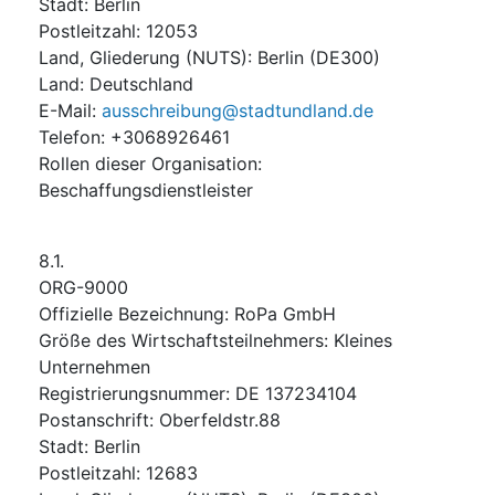
Stadt
:
Berlin
Postleitzahl
:
12053
Land, Gliederung (NUTS)
:
Berlin
(
DE300
)
Land
:
Deutschland
E-Mail
:
ausschreibung@stadtundland.de
Telefon
:
+3068926461
Rollen dieser Organisation
:
Beschaffungsdienstleister
8.1.
ORG-9000
Offizielle Bezeichnung
:
RoPa GmbH
Größe des Wirtschaftsteilnehmers
:
Kleines
Unternehmen
Registrierungsnummer
:
DE 137234104
Postanschrift
:
Oberfeldstr.88
Stadt
:
Berlin
Postleitzahl
:
12683