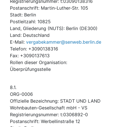
Registrierungsnummer
:
t:03090138316
Postanschrift
:
Martin-Luther-Str. 105
Stadt
:
Berlin
Postleitzahl
:
10825
Land, Gliederung (NUTS)
:
Berlin
(
DE300
)
Land
:
Deutschland
E-Mail
:
vergabekammer@senweb.berlin.de
Telefon
:
+3090138316
Fax
:
+3090137613
Rollen dieser Organisation
:
Überprüfungsstelle
8.1.
ORG-0006
Offizielle Bezeichnung
:
STADT UND LAND
Wohnbauten-Gesellschaft mbH - VS
Registrierungsnummer
:
t:0306892-0
Postanschrift
:
Werbellinstraße 12