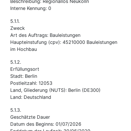
Beschreibung
:
Regionallos Neukölln
Interne Kennung
:
0
5.1.1.
Zweck
Art des Auftrags
:
Bauleistungen
Haupteinstufung
(
cpv
):
45210000
Bauleistungen
im Hochbau
5.1.2.
Erfüllungsort
Stadt
:
Berlin
Postleitzahl
:
12053
Land, Gliederung (NUTS)
:
Berlin
(
DE300
)
Land
:
Deutschland
5.1.3.
Geschätzte Dauer
Datum des Beginns
:
01/07/2026
Enddatum der Laufzeit
:
30/06/2029