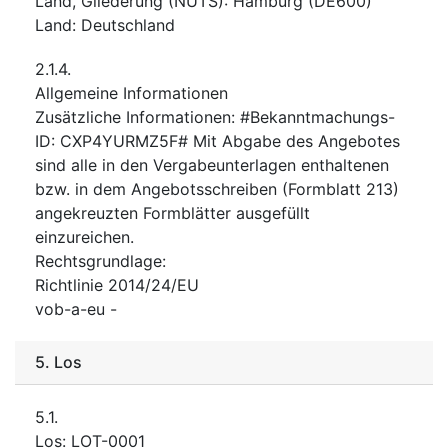
Land, Gliederung (NUTS)
:
Hamburg
(
DE600
)
Land
:
Deutschland
2.1.4.
Allgemeine Informationen
Zusätzliche Informationen
:
#Bekanntmachungs-
ID: CXP4YURMZ5F# Mit Abgabe des Angebotes
sind alle in den Vergabeunterlagen enthaltenen
bzw. in dem Angebotsschreiben (Formblatt 213)
angekreuzten Formblätter ausgefüllt
einzureichen.
Rechtsgrundlage
:
Richtlinie 2014/24/EU
vob-a-eu
-
5.
Los
5.1.
Los
:
LOT-0001