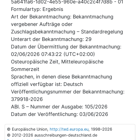
5a641fa6-1d02-4e55-960e-a40c2c4f7d8b
-
01
Formulartyp
:
Ergebnis
Art der Bekanntmachung
:
Bekanntmachung
vergebener Aufträge oder
Zuschlagsbekanntmachung – Standardregelung
Unterart der Bekanntmachung
:
29
Datum der Übermittlung der Bekanntmachung
:
02/06/2026
07:43:22 (UTC+02:00)
Osteuropäische Zeit, Mitteleuropäische
Sommerzeit
Sprachen, in denen diese Bekanntmachung
offiziell verfügbar ist
:
Deutsch
Veröffentlichungsnummer der Bekanntmachung
:
379918-2026
ABl. S – Nummer der Ausgabe
:
105/2026
Datum der Veröffentlichung
:
03/06/2026
© Europäische Union,
http://ted.europa.eu
, 1998–2026
© 2012-2026 ausschreibungen-deutschland.de