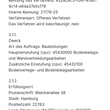
Kennung des Verfahrens
:
432ec9c3-f04f-47a0-
9c14-e6da37e5cf78
Interne Kennung
:
21776-25
Verfahrensart
:
Offenes Verfahren
Das Verfahren wird beschleunigt
:
nein
2.1.1.
Zweck
Art des Auftrags
:
Bauleistungen
Haupteinstufung
(
cpv
):
45430000
Bodenbelags-
und Wandverkleidungsarbeiten
Zusätzliche Einstufung
(
cpv
):
45432100
Bodenverlege- und Bodenbelagsarbeiten
2.1.2.
Erfüllungsort
Postanschrift
:
Bleickenallee 38
Stadt
:
Hamburg
Postleitzahl
:
22763