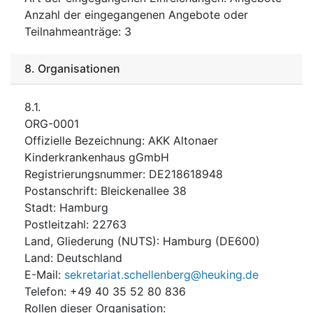
Anzahl der eingegangenen Angebote oder
Teilnahmeanträge
:
3
8.
Organisationen
8.1.
ORG-0001
Offizielle Bezeichnung
:
AKK Altonaer
Kinderkrankenhaus gGmbH
Registrierungsnummer
:
DE218618948
Postanschrift
:
Bleickenallee 38
Stadt
:
Hamburg
Postleitzahl
:
22763
Land, Gliederung (NUTS)
:
Hamburg
(
DE600
)
Land
:
Deutschland
E-Mail
:
sekretariat.schellenberg@heuking.de
Telefon
:
+49 40 35 52 80 836
Rollen dieser Organisation
: