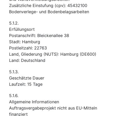
Zusätzliche Einstufung
(
cpv
):
45432100
Bodenverlege- und Bodenbelagsarbeiten
5.1.2.
Erfüllungsort
Postanschrift
:
Bleickenallee 38
Stadt
:
Hamburg
Postleitzahl
:
22763
Land, Gliederung (NUTS)
:
Hamburg
(
DE600
)
Land
:
Deutschland
5.1.3.
Geschätzte Dauer
Laufzeit
:
15
Tage
5.1.6.
Allgemeine Informationen
Auftragsvergabeprojekt nicht aus EU-Mitteln
finanziert