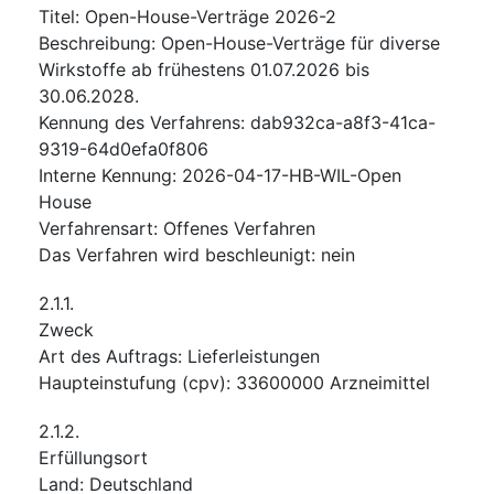
Titel
:
Open-House-Verträge 2026-2
Beschreibung
:
Open-House-Verträge für diverse
Wirkstoffe ab frühestens 01.07.2026 bis
30.06.2028.
Kennung des Verfahrens
:
dab932ca-a8f3-41ca-
9319-64d0efa0f806
Interne Kennung
:
2026-04-17-HB-WIL-Open
House
Verfahrensart
:
Offenes Verfahren
Das Verfahren wird beschleunigt
:
nein
2.1.1.
Zweck
Art des Auftrags
:
Lieferleistungen
Haupteinstufung
(
cpv
):
33600000
Arzneimittel
2.1.2.
Erfüllungsort
Land
:
Deutschland