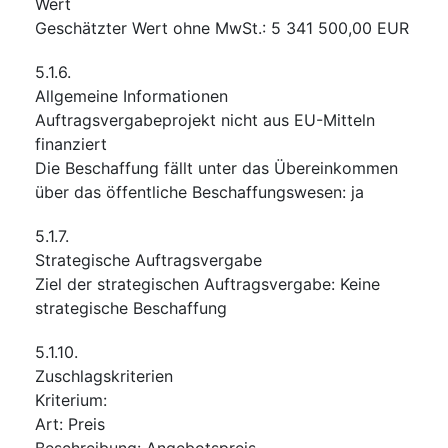
Wert
Geschätzter Wert ohne MwSt.
:
5 341 500,00
EUR
5.1.6.
Allgemeine Informationen
Auftragsvergabeprojekt nicht aus EU-Mitteln
finanziert
Die Beschaffung fällt unter das Übereinkommen
über das öffentliche Beschaffungswesen
:
ja
5.1.7.
Strategische Auftragsvergabe
Ziel der strategischen Auftragsvergabe
:
Keine
strategische Beschaffung
5.1.10.
Zuschlagskriterien
Kriterium
:
Art
:
Preis
Beschreibung
:
Angebotspreis