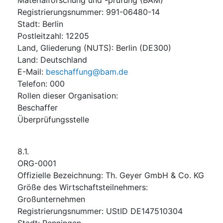
Registrierungsnummer
:
991-06480-14
Stadt
:
Berlin
Postleitzahl
:
12205
Land, Gliederung (NUTS)
:
Berlin
(
DE300
)
Land
:
Deutschland
E-Mail
:
beschaffung@bam.de
Telefon
:
000
Rollen dieser Organisation
:
Beschaffer
Überprüfungsstelle
8.1.
ORG-0001
Offizielle Bezeichnung
:
Th. Geyer GmbH & Co. KG
Größe des Wirtschaftsteilnehmers
:
Großunternehmen
Registrierungsnummer
:
UStID DE147510304
Stadt
:
Renningen