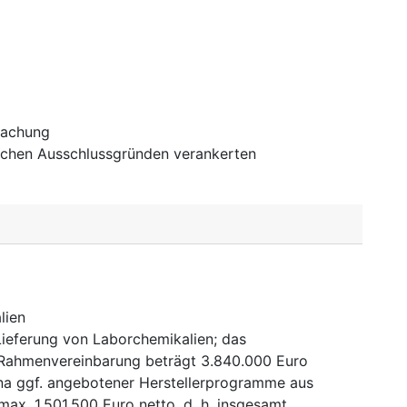
achung
tlichen Ausschlussgründen verankerten
lien
ieferung von Laborchemikalien; das
 Rahmenvereinbarung beträgt 3.840.000 Euro
ina ggf. angebotener Herstellerprogramme aus
x. 1.501.500 Euro netto, d. h. insgesamt