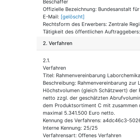
Beschaffer
Offizielle Bezeichnung
:
Bundesanstalt fü
E-Mail
:
[gelöscht]
Rechtsform des Erwerbers
:
Zentrale Reg
Tätigkeit des öffentlichen Auftraggebers
2.
Verfahren
2.1.
Verfahren
Titel
:
Rahmenvereinbarung Laborchemika
Beschreibung
:
Rahmenvereinbarung zur L
Höchstvolumen (gleich Schätzwert) der
netto zzgl. der geschätzten Abrufvolum
dem Produktsortiment C mit zusammen ma
maximal 5.341.500 Euro netto.
Kennung des Verfahrens
:
a4dc46c3-502
Interne Kennung
:
25/25
Verfahrensart
:
Offenes Verfahren