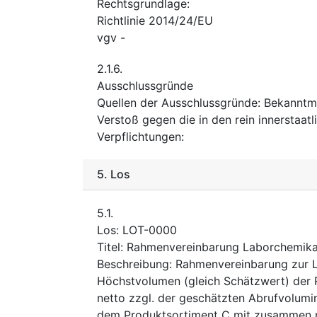
Rechtsgrundlage
:
Richtlinie 2014/24/EU
vgv
-
2.1.6.
Ausschlussgründe
Quellen der Ausschlussgründe
:
Bekanntm
Verstoß gegen die in den rein innerstaa
Verpflichtungen
:
5.
Los
5.1.
Los
:
LOT-0000
Titel
:
Rahmenvereinbarung Laborchemika
Beschreibung
:
Rahmenvereinbarung zur L
Höchstvolumen (gleich Schätzwert) der
netto zzgl. der geschätzten Abrufvolum
dem Produktsortiment C mit zusammen ma