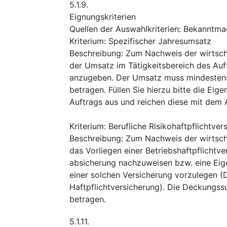
5.1.9.
Eignungskriterien
Quellen der Auswahlkriterien
:
Bekanntma
Kriterium
:
Spezifischer Jahresumsatz
Beschreibung
:
Zum Nachweis der wirtschaf
der Umsatz im Tätigkeitsbereich des Auft
anzugeben. Der Umsatz muss mindestens
betragen. Füllen Sie hierzu bitte die Ei
Auftrags aus und reichen diese mit dem 
Kriterium
:
Berufliche Risikohaftpflichtver
Beschreibung
:
Zum Nachweis der wirtschaf
das Vorliegen einer Betriebshaftpflichtv
absicherung nachzuweisen bzw. eine Eig
einer solchen Versicherung vorzulegen 
Haftpflichtversicherung). Die Deckungs
betragen.
5.1.11.