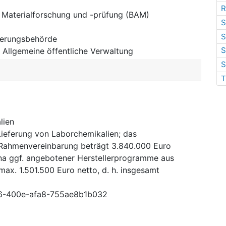
R
r Materialforschung und -prüfung (BAM)
S
S
ierungsbehörde
S
:
Allgemeine öffentliche Verwaltung
S
T
lien
ieferung von Laborchemikalien; das
 Rahmenvereinbarung beträgt 3.840.000 Euro
ina ggf. angebotener Herstellerprogramme aus
x. 1.501.500 Euro netto, d. h. insgesamt
6-400e-afa8-755ae8b1b032