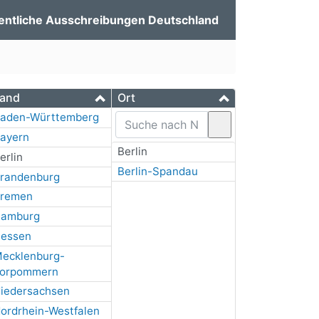
entliche Ausschreibungen Deutschland
and
Ort
aden-Württemberg
ayern
Berlin
erlin
Berlin-Spandau
randenburg
remen
amburg
essen
ecklenburg-
orpommern
iedersachsen
ordrhein-Westfalen