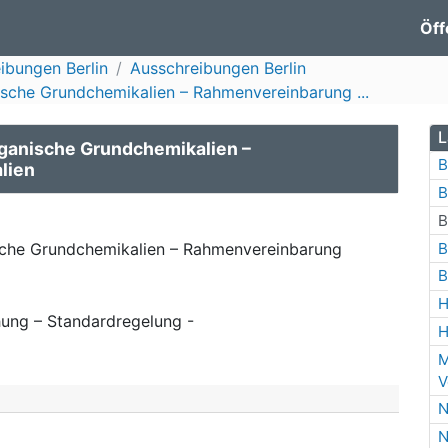
Öff
ibungen Berlin
Ausschreibungen Berlin
sche Grundchemikalien – Rahmenvereinbarung ...
L
ganische Grundchemikalien –
B
lien
B
B
B
sche Grundchemikalien – Rahmenvereinbarung
B
H
ung – Standardregelung -
H
M
V
N
N