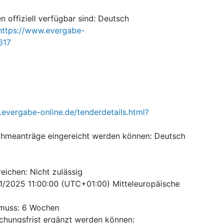
 offiziell verfügbar sind
:
Deutsch
https://www.evergabe-
617
.evergabe-online.de/tenderdetails.html?
ahmeanträge eingereicht werden können
:
Deutsch
reichen
:
Nicht zulässig
1/2025
11:00:00 (UTC+01:00) Mitteleuropäische
 muss
:
6
Wochen
eichungsfrist ergänzt werden können
: