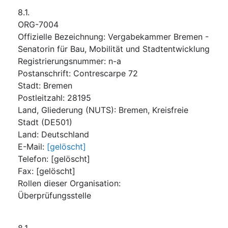
8.1.
ORG-7004
Offizielle Bezeichnung
:
Vergabekammer Bremen -
Senatorin für Bau, Mobilität und Stadtentwicklung
Registrierungsnummer
:
n-a
Postanschrift
:
Contrescarpe 72
Stadt
:
Bremen
Postleitzahl
:
28195
Land, Gliederung (NUTS)
:
Bremen, Kreisfreie
Stadt
(
DE501
)
Land
:
Deutschland
E-Mail
:
[gelöscht]
Telefon
:
[gelöscht]
Fax
:
[gelöscht]
Rollen dieser Organisation
:
Überprüfungsstelle
8.1.