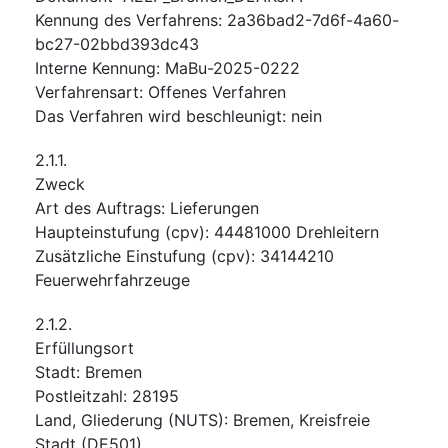
Kennung des Verfahrens
:
2a36bad2-7d6f-4a60-
bc27-02bbd393dc43
Interne Kennung
:
MaBu-2025-0222
Verfahrensart
:
Offenes Verfahren
Das Verfahren wird beschleunigt
:
nein
2.1.1.
Zweck
Art des Auftrags
:
Lieferungen
Haupteinstufung
(
cpv
):
44481000
Drehleitern
Zusätzliche Einstufung
(
cpv
):
34144210
Feuerwehrfahrzeuge
2.1.2.
Erfüllungsort
Stadt
:
Bremen
Postleitzahl
:
28195
Land, Gliederung (NUTS)
:
Bremen, Kreisfreie
Stadt
(
DE501
)