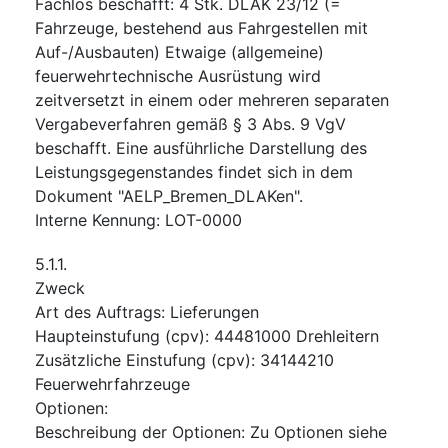
Fachlos beschafft: 4 Stk. DLAK 23/12 (=
Fahrzeuge, bestehend aus Fahrgestellen mit
Auf-/Ausbauten) Etwaige (allgemeine)
feuerwehrtechnische Ausrüstung wird
zeitversetzt in einem oder mehreren separaten
Vergabeverfahren gemäß § 3 Abs. 9 VgV
beschafft. Eine ausführliche Darstellung des
Leistungsgegenstandes findet sich in dem
Dokument "AELP_Bremen_DLAKen".
Interne Kennung
:
LOT-0000
5.1.1.
Zweck
Art des Auftrags
:
Lieferungen
Haupteinstufung
(
cpv
):
44481000
Drehleitern
Zusätzliche Einstufung
(
cpv
):
34144210
Feuerwehrfahrzeuge
Optionen
:
Beschreibung der Optionen
:
Zu Optionen siehe