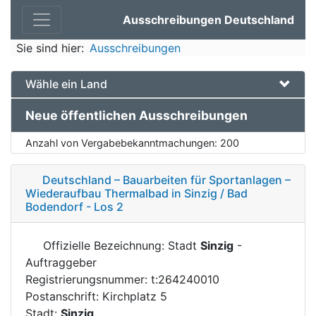
Ausschreibungen Deutschland
Sie sind hier:
Ausschreibungen
Wähle ein Land
Neue öffentlichen Ausschreibungen
Anzahl von Vergabebekanntmachungen:
200
Deutschland – Bauarbeiten für Sportanlagen –
Wiederaufbau Thermalbad in Sinzig / Bad
Bodendorf - Los 2
Offizielle Bezeichnung: Stadt
Sinzig
-
Auftraggeber
Registrierungsnummer: t:264240010
Postanschrift: Kirchplatz 5
Stadt:
Sinzig