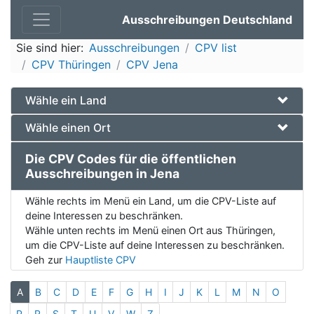
Ausschreibungen Deutschland
Sie sind hier:
Ausschreibungen
CPV list
CPV Thüringen
CPV Jena
Wähle ein Land
Wähle einen Ort
Die CPV Codes für die öffentlichen
Ausschreibungen in Jena
Wähle rechts im Menü ein Land, um die CPV-Liste auf
deine Interessen zu beschränken.
Wähle unten rechts im Menü einen Ort aus Thüringen,
um die CPV-Liste auf deine Interessen zu beschränken.
Geh zur
Hauptliste CPV
A
B
C
D
E
F
G
H
I
J
K
L
M
N
O
P
R
S
T
U
V
W
Z