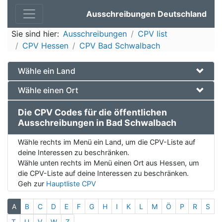
Ausschreibungen Deutschland
Sie sind hier:
Ausschreibungen
CPV list
CPV Hessen
CPV Bad Schwalbach
Wähle ein Land
Wähle einen Ort
Die CPV Codes für die öffentlichen
Ausschreibungen in Bad Schwalbach
Wähle rechts im Menü ein Land, um die CPV-Liste auf
deine Interessen zu beschränken.
Wähle unten rechts im Menü einen Ort aus Hessen, um
die CPV-Liste auf deine Interessen zu beschränken.
Geh zur
Hauptliste CPV
A
B
C
D
E
F
G
H
I
K
L
M
Ö
P
R
S
T
U
V
W
Z