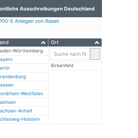
entliche Ausschreibungen Deutschland
100-5 Anlegen von Rasen
and
Ort
aden-Württemberg
ayern
Birkenfeld
erlin
randenburg
essen
ordrhein-Westfalen
achsen
achsen-Anhalt
chleswig-Holstein