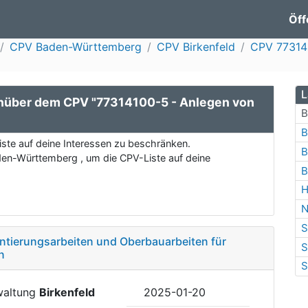
Öff
CPV Baden-Württemberg
CPV Birkenfeld
CPV 77314
L
nüber dem CPV "77314100-5 - Anlegen von
B
B
ste auf deine Interessen zu beschränken.
B
den-Württemberg , um die CPV-Liste auf deine
B
H
N
S
ntierungsarbeiten und Oberbauarbeiten für
S
n
S
waltung
Birkenfeld
2025-01-20