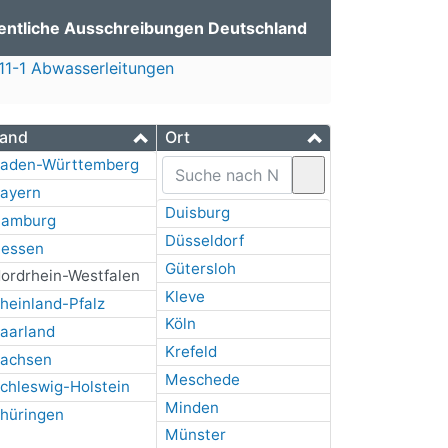
entliche Ausschreibungen Deutschland
1-1 Abwasserleitungen
and
Ort
aden-Württemberg
ayern
Duisburg
amburg
Düsseldorf
essen
Gütersloh
ordrhein-Westfalen
Kleve
heinland-Pfalz
Köln
aarland
Krefeld
achsen
Meschede
chleswig-Holstein
Minden
hüringen
Münster