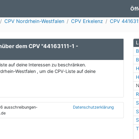
Öff
CPV Nordrhein-Westfalen
CPV Erkelenz
CPV 4416311
L
nüber dem CPV "44163111-1 -
B
B
ste auf deine Interessen zu beschränken.
H
drhein-Westfalen , um die CPV-Liste auf deine
H
N
R
S
6 ausschreibungen-
Datenschutzerklärung
S
.de
S
T