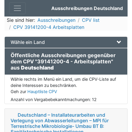
Ausschreibungen Deutschland
Sie sind hier:
Ausschreibungen
CPV list
CPV 39141200-4 Arbeitsplatten
Wähle ein Land
Öffentliche Ausschreibungen gegenüber
dem CPV "39141200-4 - Arbeitsplatten"
aus
Deutschland
Wähle rechts im Menü ein Land, um die CPV-Liste auf
deine Interessen zu beschränken.
Geh zur
Hauptliste CPV
Anzahl von Vergabebekanntmachungen:
12
Deutschland – Installateurarbeiten und
Verlegung von Abwasserleitungen – MPI für
Terrestrische Mikrobiologie- Umbau BT B:
Sanitärtechnische Installationen