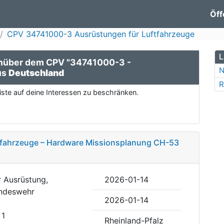
Öff
CPV 34741000-3 Ausrüstungen für Luftfahrzeuge
L
enüber dem CPV "34741000-3 -
N
us
Deutschland
R
ste auf deine Interessen zu beschränken.
tfahrzeuge – Hardware Missionsplanung CH-53
r Ausrüstung,
2026-01-14
undeswehr
2026-01-14
 1
Rheinland-Pfalz