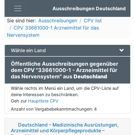
Ausschreibungen Deutschland
Sie sind hier:
Ausschreibungen
CPV list
CPV 33661000-1 Arzneimittel für das
Nervensystem
Wähle ein Land
Öffentliche Ausschreibungen gegenüber
dem CPV "33661000-1 - Arzneimittel für
das Nervensystem" aus
Deutschland
Wähle rechts im Menü ein Land, um die CPV-Liste auf
deine Interessen zu beschränken.
Geh zur
Hauptliste CPV
Anzahl von Vergabebekanntmachungen:
4
Deutschland – Medizinische Ausrüstungen,
Arzneimittel und Körperpflegeprodukte –