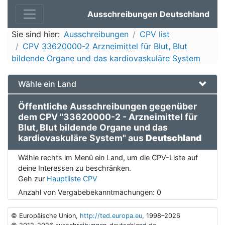
Ausschreibungen Deutschland
Sie sind hier:
Ausschreibungen
CPV list
CPV 33620000-2 Arzneimittel für Blut, Blut
bildende Organe und das kardiovaskuläre System
Wähle ein Land
Öffentliche Ausschreibungen gegenüber
dem CPV "33620000-2 - Arzneimittel für
Blut, Blut bildende Organe und das
kardiovaskuläre System" aus
Deutschland
Wähle rechts im Menü ein Land, um die CPV-Liste auf
deine Interessen zu beschränken.
Geh zur
Hauptliste CPV
Anzahl von Vergabebekanntmachungen:
0
© Europäische Union,
http://ted.europa.eu
, 1998–2026