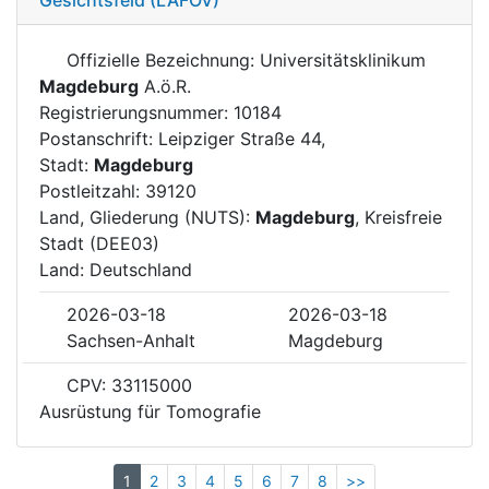
Offizielle Bezeichnung: Universitätsklinikum
Magdeburg
A.ö.R.
Registrierungsnummer: 10184
Postanschrift: Leipziger Straße 44,
Stadt:
Magdeburg
Postleitzahl: 39120
Land, Gliederung (NUTS):
Magdeburg
, Kreisfreie
Stadt (DEE03)
Land: Deutschland
2026-03-18
2026-03-18
Sachsen-Anhalt
Magdeburg
CPV: 33115000
Ausrüstung für Tomografie
1
2
3
4
5
6
7
8
>>